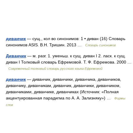
диванчик
— сущ., кол во синонимов: 1 • диван (16) Словарь
синонимов ASIS. В.Н. Тришин. 2013 …
Словарь синонимов
Диванчик
— м. разг. 1. уменьш. к сущ. диван I 2. ласк. к сущ.
диван I Толковый словарь Ефремовой. Т. Ф. Ефремова. 2000 …
Современный толковый словарь русского языка Ефремовой
диванчик
— диванчик, диванчики, диванчика, диванчиков,
диванчику, диванчикам, диванчик, диванчики, диванчиком,
диванчиками, диванчике, диванчиках (Источник: «Полная
акцентуированная парадигма по А. А. Зализняку») …
Формы
слов