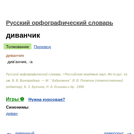
Русский орфографический словарь
диванчик
Толкование
Перевод
диванчик
див'анчик, -а
Русский орфографический словарь. / Российская академия наук. Ин-т рус. яз.
им. В. В. Виноградова. — М.: "Азбуковник"
.
В. В. Лопатин (ответственный
редактор), Б. З. Букчина, Н. А. Еськова и др.
.
1999
.
Игры ⚽
Нужна курсовая?
Синонимы
:
диван
диванный
дивергент