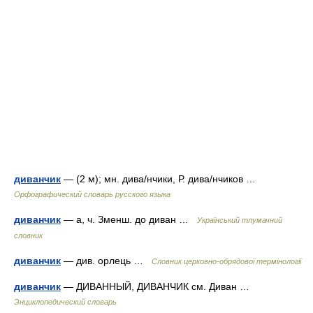
диванчик
— (2 м); мн. дива/нчики, Р. дива/нчиков …
Орфографический словарь русского языка
диванчик
— а, ч. Зменш. до диван …
Український тлумачний
словник
диванчик
— див. орлець …
Словник церковно-обрядової термінології
диванчик
— ДИВАННЫЙ, ДИВАНЧИК см. Диван …
Энциклопедический словарь