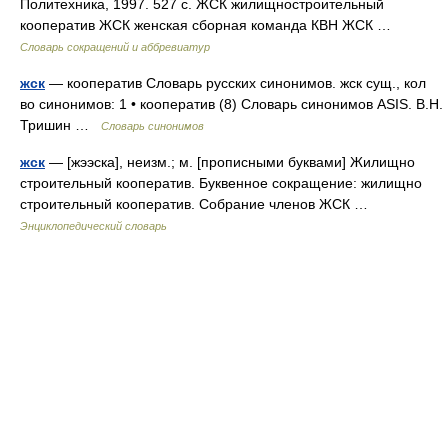
Политехника, 1997. 527 с. ЖСК жилищностроительный
кооператив ЖСК женская сборная команда КВН ЖСК …
Словарь сокращений и аббревиатур
жск
— кооператив Словарь русских синонимов. жск сущ., кол
во синонимов: 1 • кооператив (8) Словарь синонимов ASIS. В.Н.
Тришин …
Словарь синонимов
жск
— [жээска], неизм.; м. [прописными буквами] Жилищно
строительный кооператив. Буквенное сокращение: жилищно
строительный кооператив. Собрание членов ЖСК …
Энциклопедический словарь