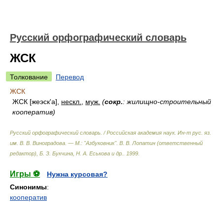
Русский орфографический словарь
ЖСК
Толкование
Перевод
ЖСК
ЖСК [жеэск'а],
нескл.
,
муж.
(
сокр.
: жилищно-строительный
кооператив)
Русский орфографический словарь. / Российская академия наук. Ин-т рус. яз.
им. В. В. Виноградова. — М.: "Азбуковник"
.
В. В. Лопатин (ответственный
редактор), Б. З. Букчина, Н. А. Еськова и др.
.
1999
.
Игры ⚽
Нужна курсовая?
Синонимы
:
кооператив