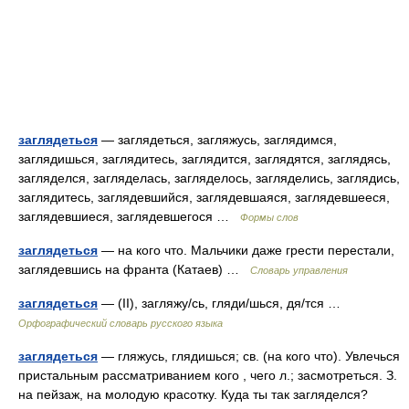
заглядеться
— заглядеться, загляжусь, заглядимся,
заглядишься, заглядитесь, заглядится, заглядятся, заглядясь,
загляделся, загляделась, загляделось, загляделись, заглядись,
заглядитесь, заглядевшийся, заглядевшаяся, заглядевшееся,
заглядевшиеся, заглядевшегося …
Формы слов
заглядеться
— на кого что. Мальчики даже грести перестали,
заглядевшись на франта (Катаев) …
Словарь управления
заглядеться
— (II), загляжу/сь, гляди/шься, дя/тся …
Орфографический словарь русского языка
заглядеться
— гляжусь, глядишься; св. (на кого что). Увлечься
пристальным рассматриванием кого , чего л.; засмотреться. З.
на пейзаж, на молодую красотку. Куда ты так загляделся?