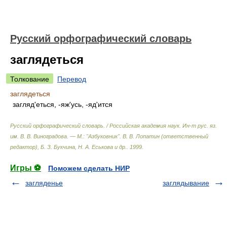
Русский орфографический словарь
заглядеться
Толкование
Перевод
заглядеться
загляд'еться, -яж'усь, -яд'ится
Русский орфографический словарь. / Российская академия наук. Ин-т рус. яз.
им. В. В. Виноградова. — М.: "Азбуковник"
.
В. В. Лопатин (ответственный
редактор), Б. З. Букчина, Н. А. Еськова и др.
.
1999
.
Игры ⚽
Поможем сделать НИР
загляденье
заглядывание