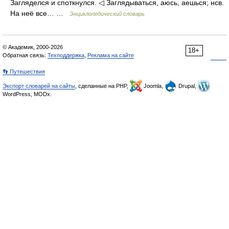
Загляделся и споткнулся. ◁ Заглядываться, аюсь, аешься; нсв.
На неё все… …
Энциклопедический словарь
© Академик, 2000-2026
18+
Обратная связь:
Техподдержка
,
Реклама на сайте
👣 Путешествия
Экспорт словарей на сайты
, сделанные на PHP,
Joomla,
Drupal,
WordPress, MODx.