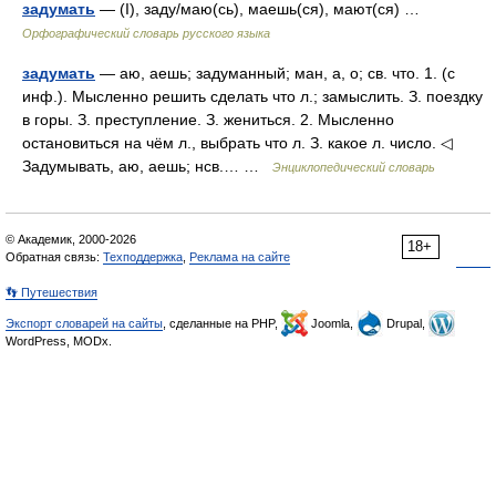
задумать
— (I), заду/маю(сь), маешь(ся), мают(ся) …
Орфографический словарь русского языка
задумать
— аю, аешь; задуманный; ман, а, о; св. что. 1. (с
инф.). Мысленно решить сделать что л.; замыслить. З. поездку
в горы. З. преступление. З. жениться. 2. Мысленно
остановиться на чём л., выбрать что л. З. какое л. число. ◁
Задумывать, аю, аешь; нсв.… …
Энциклопедический словарь
© Академик, 2000-2026
18+
Обратная связь:
Техподдержка
,
Реклама на сайте
👣 Путешествия
Экспорт словарей на сайты
, сделанные на PHP,
Joomla,
Drupal,
WordPress, MODx.