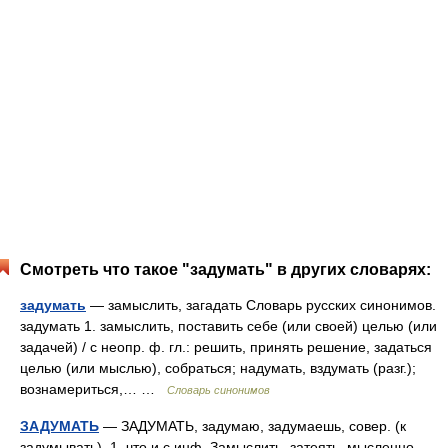
Смотреть что такое "задумать" в других словарях:
задумать
— замыслить, загадать Словарь русских синонимов.
задумать 1. замыслить, поставить себе (или своей) целью (или
задачей) / с неопр. ф. гл.: решить, принять решение, задаться
целью (или мыслью), собраться; надумать, вздумать (разг.);
вознамериться,… …
Словарь синонимов
ЗАДУМАТЬ
— ЗАДУМАТЬ, задумаю, задумаешь, совер. (к
задумывать). 1. что и с инф. Замыслить, затеять, мысленно