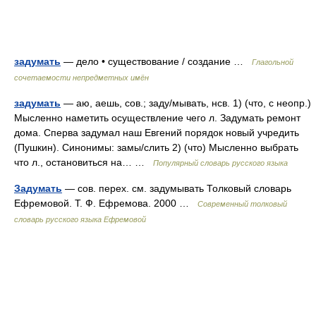
задумать
— дело • существование / создание …
Глагольной
сочетаемости непредметных имён
задумать
— аю, аешь, сов.; заду/мывать, нсв. 1) (что, с неопр.)
Мысленно наметить осуществление чего л. Задумать ремонт
дома. Сперва задумал наш Евгений порядок новый учредить
(Пушкин). Синонимы: замы/слить 2) (что) Мысленно выбрать
что л., остановиться на… …
Популярный словарь русского языка
Задумать
— сов. перех. см. задумывать Толковый словарь
Ефремовой. Т. Ф. Ефремова. 2000 …
Современный толковый
словарь русского языка Ефремовой