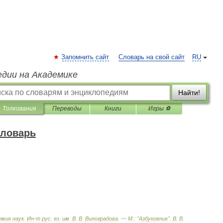
Запомнить сайт
Словарь на свой сайт
RU
едии на Академике
Найти!
Толкования
Переводы
Книги
Игры ⚽
словарь
емия
наук
.
Ин
-
т
рус
.
яз
.
им
.
В
.
В
.
Виноградова
. —
М
.
:
"
Азбуковник
"
.
В
.
В
.