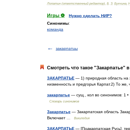
Лопатин
(
ответственный
редактор
),
Б
.
З
.
Букчина
,
Игры ⚽
Нужно сделать НИР?
Синонимы
:
команда
закарпатцы
Смотреть что такое "Закарпатье" в
ЗАКАРПАТЬЕ
— 1) природная область на 
низменность и предгорья Карпат.2) То же
закарпатье
— сущ., кол во синонимов: 1 •
Словарь синонимов
Закарпатье
— Закарпатская область Закар
Включает …
Википедия
ЗАКАРПАТЬЕ
— [Подкарпатская Русь], тер