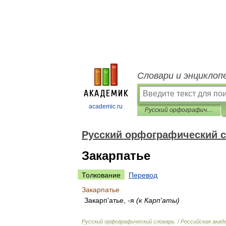
Словари и энциклоп
academic.ru
Русский орфографический словарь
Русский орфографический 
Закарпатье
Толкование
Перевод
Закарпатье
Закарп
'
атье
, -
я
(
к
Карп
'
аты
)
Русский
орфографический
словарь
. /
Российская
акад