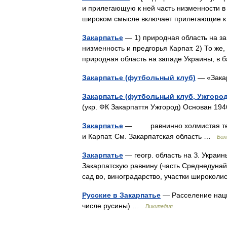
и прилегающую к ней часть низменности в 
широком смысле включает прилегающие 
Закарпатье
— 1) природная область на за
низменность и предгорья Карпат. 2) То же
природная область на западе Украины, в
Закарпатье (футбольный клуб)
— «Зака
Закарпатье (футбольный клуб, Ужгород
(укр. ФК Закарпаття Ужгород) Основан 1
Закарпатье
— равнинно холмистая терри
и Карпат. См. Закарпатская область …
Бол
Закарпатье
— геогр. область на З. Украины
Закарпатскую равнину (часть Среднедунай
сад во, виноградарство, участки широко
Русские в Закарпатье
— Расселение наци
числе русины) …
Википедия