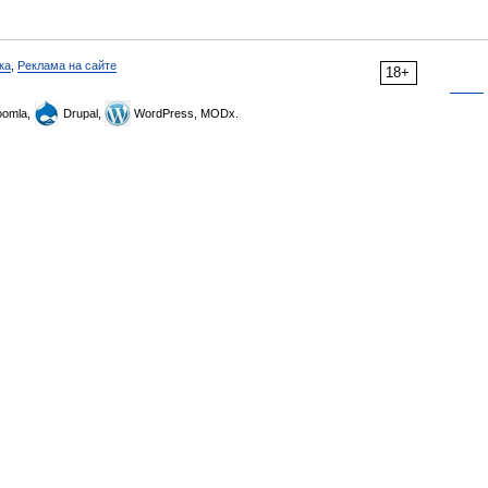
ка
,
Реклама на сайте
18+
omla,
Drupal,
WordPress, MODx.