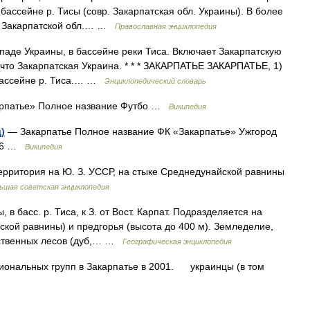
бассейне р. Тисы (совр. Закарпатская обл. Украины). В более
к Закарпатской обл.… …
Православная энциклопедия
паде Украины, в бассейне реки Тиса. Включает Закарпатскую
, что Закарпатская Украина. * * * ЗАКАРПАТЬЕ ЗАКАРПАТЬЕ, 1)
 бассейне р. Тиса.… …
Энциклопедический словарь
рпатье» Полное название Футбо …
Википедия
)
— Закарпатье Полное название ФК «Закарпатье» Ужгород
946 …
Википедия
тория на Ю. З. УССР, на стыке Среднедунайской равнины
ьшая советская энциклопедия
, в басс. р. Тиса, к З. от Вост. Карпат. Подразделяется на
ской равнины) и предгорья (высота до 400 м). Земледелие,
лиственных лесов (дуб,… …
Географическая энциклопедия
ональных групп в Закарпатье в 2001. украинцы (в том