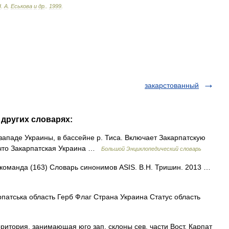
Н
.
А
.
Еськова
и
др
.
.
1999
.
закарстованный
 других словарях:
западе Украины, в бассейне р. Тиса. Включает Закарпатскую
, что Закарпатская Украина …
Большой Энциклопедический словарь
 команда (163) Словарь синонимов ASIS. В.Н. Тришин. 2013 …
патська область Герб Флаг Страна Украина Статус область
ритория, занимающая юго зап. склоны сев. части Вост. Карпат