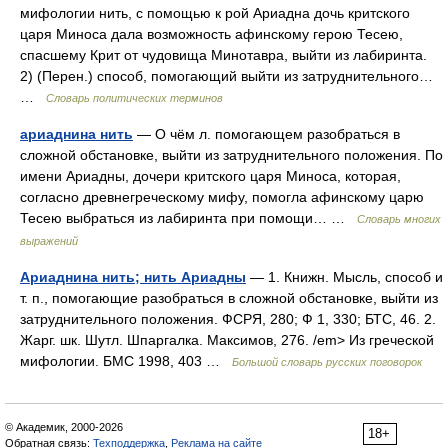
мифологии нить, с помощью к рой Ариадна дочь критского
царя Миноса дала возможность афинскому герою Тесею,
спасшему Крит от чудовища Минотавра, выйти из лабиринта.
2) (Перен.) способ, помогающий выйти из затруднительного…
…
Словарь политических терминов
ариаднина нить
— О чём л. помогающем разобраться в
сложной обстановке, выйти из затруднительного положения. По
имени Ариадны, дочери критского царя Миноса, которая,
согласно древнегреческому мифу, помогла афинскому царю
Тесею выбраться из лабиринта при помощи… …
Словарь многих
выражений
Ариаднина нить; нить Ариадны
— 1. Книжн. Мысль, способ и
т. п., помогающие разобраться в сложной обстановке, выйти из
затруднительного положения. ФСРЯ, 280; Ф 1, 330; БТС, 46. 2.
Жарг. шк. Шутл. Шпаргалка. Максимов, 276. /em> Из греческой
мифологии. БМС 1998, 403 …
Большой словарь русских поговорок
© Академик, 2000-2026
18+
Обратная связь:
Техподдержка
,
Реклама на сайте