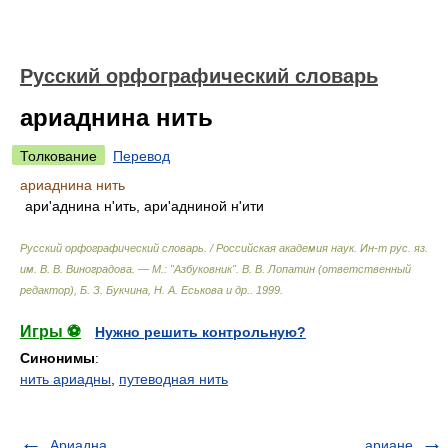
Русский орфографический словарь
ариаднина нить
Толкование
Перевод
ариаднина нить
ари'аднина н'ить, ари'адниной н'ити
Русский орфографический словарь. / Российская академия наук. Ин-т рус. яз.
им. В. В. Виноградова. — М.: "Азбуковник"
.
В. В. Лопатин (ответственный
редактор), Б. З. Букчина, Н. А. Еськова и др.
.
1999
.
Игры ⚽
Нужно решить контрольную?
Синонимы
:
нить ариадны
,
путеводная нить
Ариадна
ариане