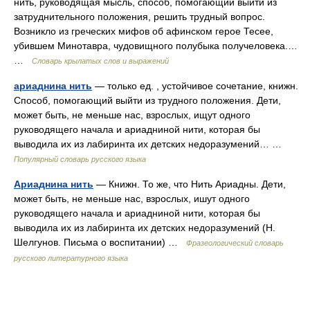
нить, руководящая мысль, способ, помогающий выйти из
затруднительного положения, решить трудный вопрос.
Возникло из греческих мифов об афинском герое Тесее,
убившем Минотавра, чудовищного полубыка получеловека.…
…
Словарь крылатых слов и выражений
ариаднина нить
— только ед. , устойчивое сочетание, книжн.
Способ, помогающий выйти из трудного положения. Дети,
может быть, не меньше нас, взрослых, ищут одного
руководящего начала и ариадниной нити, которая бы
выводила их из лабиринта их детских недоразумений… …
Популярный словарь русского языка
Ариаднина нить
— Книжн. То же, что Нить Ариадны. Дети,
может быть, не меньше нас, взрослых, ишут одного
руководящего начала и ариадниной нити, которая бы
выводила их из лабиринта их детских недоразумений (Н.
Шелгунов. Письма о воспитании) …
Фразеологический словарь
русского литературного языка