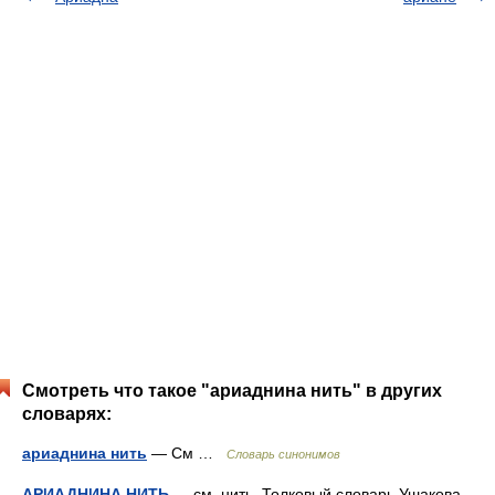
Смотреть что такое "ариаднина нить" в других
словарях:
ариаднина нить
— См …
Словарь синонимов
АРИАДНИНА НИТЬ
— см. нить. Толковый словарь Ушакова.