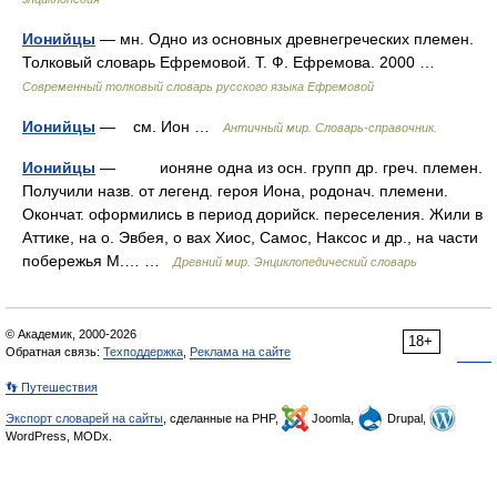
Ионийцы
— мн. Одно из основных древнегреческих племен.
Толковый словарь Ефремовой. Т. Ф. Ефремова. 2000 …
Современный толковый словарь русского языка Ефремовой
Ионийцы
— см. Ион …
Античный мир. Словарь-справочник.
Ионийцы
— ионяне одна из осн. групп др. греч. племен.
Получили назв. от легенд. героя Иона, родонач. племени.
Окончат. оформились в период дорийск. переселения. Жили в
Аттике, на о. Эвбея, о вах Хиос, Самос, Наксос и др., на части
побережья М.… …
Древний мир. Энциклопедический словарь
© Академик, 2000-2026
18+
Обратная связь:
Техподдержка
,
Реклама на сайте
👣 Путешествия
Экспорт словарей на сайты
, сделанные на PHP,
Joomla,
Drupal,
WordPress, MODx.