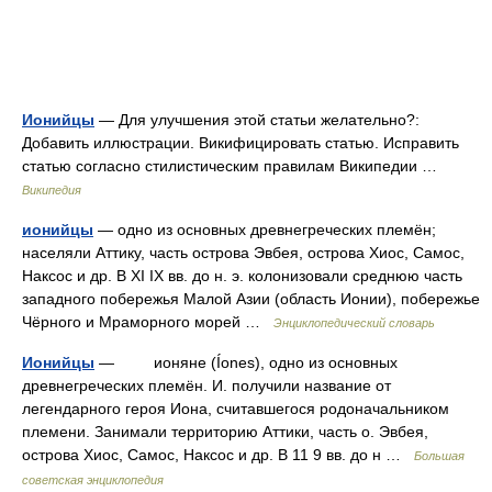
Ионийцы
— Для улучшения этой статьи желательно?:
Добавить иллюстрации. Викифицировать статью. Исправить
статью согласно стилистическим правилам Википедии …
Википедия
ионийцы
— одно из основных древнегреческих племён;
населяли Аттику, часть острова Эвбея, острова Хиос, Самос,
Наксос и др. В XI IX вв. до н. э. колонизовали среднюю часть
западного побережья Малой Азии (область Ионии), побережье
Чёрного и Мраморного морей …
Энциклопедический словарь
Ионийцы
— ионяне (Íones), одно из основных
древнегреческих племён. И. получили название от
легендарного героя Иона, считавшегося родоначальником
племени. Занимали территорию Аттики, часть о. Эвбея,
острова Хиос, Самос, Наксос и др. В 11 9 вв. до н …
Большая
советская энциклопедия