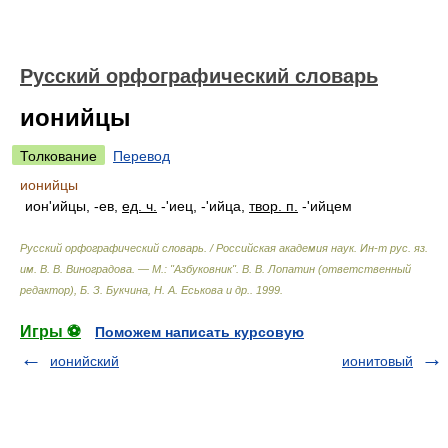
Русский орфографический словарь
ионийцы
Толкование
Перевод
ионийцы
ион'ийцы, -ев,
ед. ч.
-'иец, -'ийца,
твор. п.
-'ийцем
Русский орфографический словарь. / Российская академия наук. Ин-т рус. яз.
им. В. В. Виноградова. — М.: "Азбуковник"
.
В. В. Лопатин (ответственный
редактор), Б. З. Букчина, Н. А. Еськова и др.
.
1999
.
Игры ⚽
Поможем написать курсовую
ионийский
ионитовый