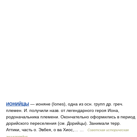
ИОНИЙЦЫ
— ионяне (Iones), одна из осн. групп др. греч.
племен. И. получили назв. от легендарного героя Иона,
родоначальника племени. Окончательно оформились в период
дорийского переселения (см. Дорийцы). Занимали терр.
Аттики, часть о. Эвбея, о ва Хиос,… …
Советская историческая
энциклопедия