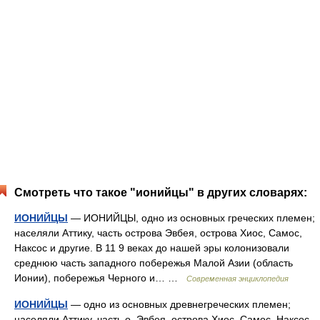
Смотреть что такое "ионийцы" в других словарях:
ИОНИЙЦЫ
— ИОНИЙЦЫ, одно из основных греческих племен;
населяли Аттику, часть острова Эвбея, острова Хиос, Самос,
Наксос и другие. В 11 9 веках до нашей эры колонизовали
среднюю часть западного побережья Малой Азии (область
Ионии), побережья Черного и… …
Современная энциклопедия
ИОНИЙЦЫ
— одно из основных древнегреческих племен;
населяли Аттику, часть о. Эвбея, острова Хиос, Самос, Наксос