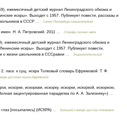
, ежемесячный детский журнал Ленинградского обкома и
нские искры». Выходит с 1957. Публикует повести, рассказы и
и школьников в СССР …
Санкт-Петербург (энциклопедия)
 имен. Н. А. Петровский. 2011 …
Словарь личных имен
), ежемесячный детский журнал Ленинградского обкома и
Ленинские искры». Выходит с 1957. Публикует повести,
ерки о жизни школьников в СССравни …
Энциклопедический
а 2. ласк. к сущ. искра Толковый словарь Ефремовой. Т. Ф.
варь русского языка Ефремовой
рок, искорке, искоркам, искорку, искорки, искоркой, искоркою,
 «Полная акцентуированная парадигма по А. А. Зализняку») …
из глаз [посыпались] (ИСКРА) …
Большой словарь русских поговорок