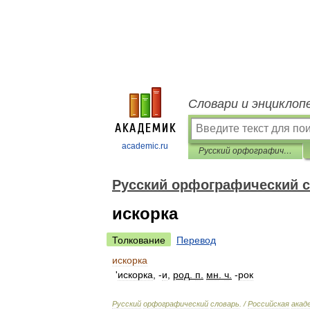
Словари и энциклоп
academic.ru
Русский орфографический словарь
Русский орфографический 
искорка
Толкование
Перевод
искорка
'
искорка
, -
и
,
род
.
п
.
мн
.
ч
.
-
рок
Русский
орфографический
словарь
. /
Российская
акад