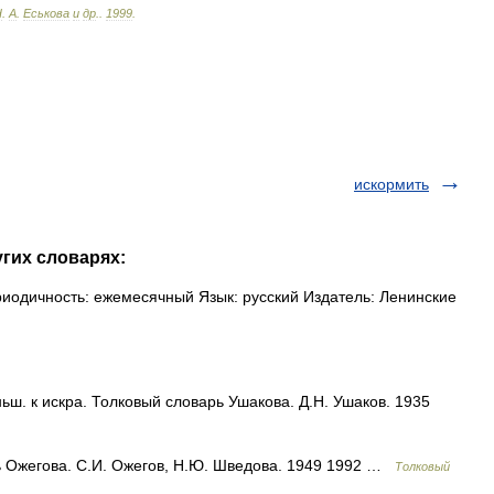
Н
.
А
.
Еськова
и
др
.
.
1999
.
искормить
угих словарях:
иодичность: ежемесячный Язык: русский Издатель: Ленинские
ш. к искра. Толковый словарь Ушакова. Д.Н. Ушаков. 1935
ь Ожегова. С.И. Ожегов, Н.Ю. Шведова. 1949 1992 …
Толковый