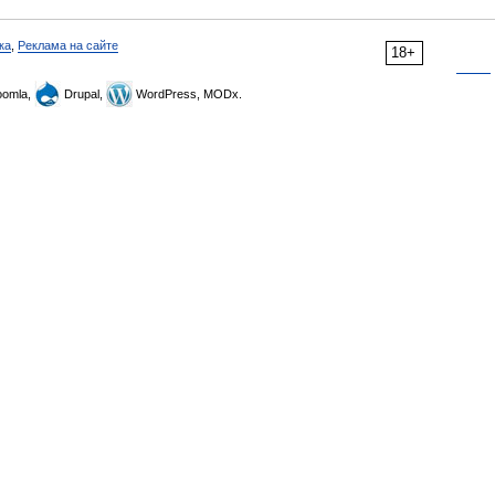
ка
,
Реклама на сайте
18+
omla,
Drupal,
WordPress, MODx.