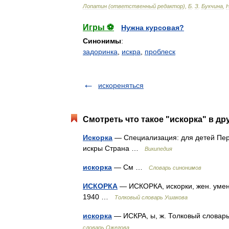
Лопатин
(
ответственный
редактор
),
Б
.
З
.
Букчина
,
Игры ⚽
Нужна курсовая?
Синонимы
:
задоринка
,
искра
,
проблеск
искореняться
Смотреть что такое "искорка" в др
Искорка
— Специализация: для детей Пер
искры Страна …
Википедия
искорка
— См …
Словарь синонимов
ИСКОРКА
— ИСКОРКА, искорки, жен. умень
1940 …
Толковый словарь Ушакова
искорка
— ИСКРА, ы, ж. Толковый словар
словарь Ожегова