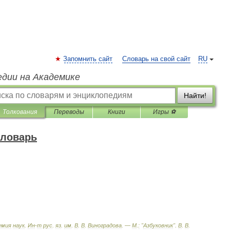
Запомнить сайт
Словарь на свой сайт
RU
едии на Академике
Найти!
Толкования
Переводы
Книги
Игры ⚽
словарь
емия
наук
.
Ин
-
т
рус
.
яз
.
им
.
В
.
В
.
Виноградова
. —
М
.
:
"
Азбуковник
"
.
В
.
В
.