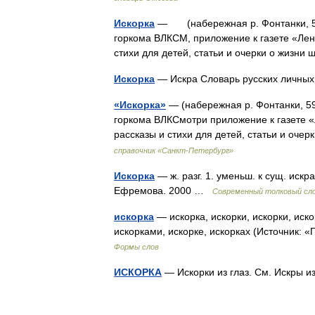
Искорка
— (набережная р. Фонтанки, 59)
горкома ВЛКСМ, приложение к газете «Лени
стихи для детей, статьи и очерки о жизн
Искорка
— Искра Словарь русских личных
«Искорка»
— (набережная р. Фонтанки, 59
горкома ВЛКСмотри приложение к газете «
рассказы и стихи для детей, статьи и оч
справочник «Санкт-Петербург»
Искорка
— ж. разг. 1. уменьш. к сущ. искр
Ефремова. 2000 …
Современный толковый сло
искорка
— искорка, искорки, искорки, иско
искорками, искорке, искорках (Источник:
Формы слов
ИСКОРКА
— Искорки из глаз. См. Искры 