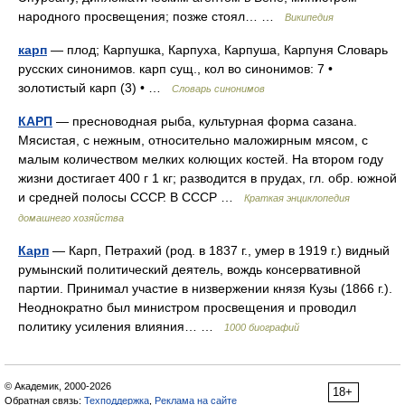
народного просвещения; позже стоял… …
Википедия
карп
— плод; Карпушка, Карпуха, Карпуша, Карпуня Словарь
русских синонимов. карп сущ., кол во синонимов: 7 •
золотистый карп (3) • …
Словарь синонимов
КАРП
— пресноводная рыба, культурная форма сазана.
Мясистая, с нежным, относительно маложирным мясом, с
малым количеством мелких колющих костей. На втором году
жизни достигает 400 г 1 кг; разводится в прудах, гл. обр. южной
и средней полосы СССР. В СССР …
Краткая энциклопедия
домашнего хозяйства
Карп
— Карп, Петрахий (род. в 1837 г., умер в 1919 г.) видный
румынский политический деятель, вождь консервативной
партии. Принимал участие в низвержении князя Кузы (1866 г.).
Неоднократно был министром просвещения и проводил
политику усиления влияния… …
1000 биографий
© Академик, 2000-2026
18+
Обратная связь:
Техподдержка
,
Реклама на сайте