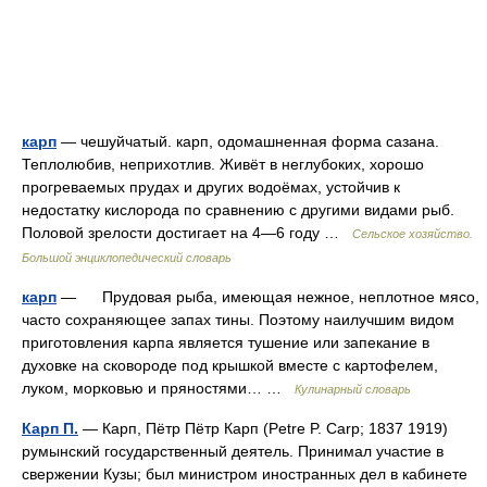
карп
— чешуйчатый. карп, одомашненная форма сазана.
Теплолюбив, неприхотлив. Живёт в неглубоких, хорошо
прогреваемых прудах и других водоёмах, устойчив к
недостатку кислорода по сравнению с другими видами рыб.
Половой зрелости достигает на 4—6 году …
Сельское хозяйство.
Большой энциклопедический словарь
карп
— Прудовая рыба, имеющая нежное, неплотное мясо,
часто сохраняющее запах тины. Поэтому наилучшим видом
приготовления карпа является тушение или запекание в
духовке на сковороде под крышкой вместе с картофелем,
луком, морковью и пряностями… …
Кулинарный словарь
Карп П.
— Карп, Пётр Пётр Карп (Petre P. Carp; 1837 1919)
румынский государственный деятель. Принимал участие в
свержении Кузы; был министром иностранных дел в кабинете