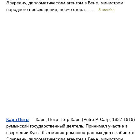
Эпуреану, дипломатическим агентом в Вене, министром
народного просвещения; позже стоял… …
Википедия
Карп Пётр
— Карп, Пётр Пётр Карп (Petre P. Carp; 1837 1919)
румынский государственный деятель. Принимал участие в
свержении Кузы; был министром иностранных дел в кабинете
Эпуреану, дипломатическим агентом в Вене, министром