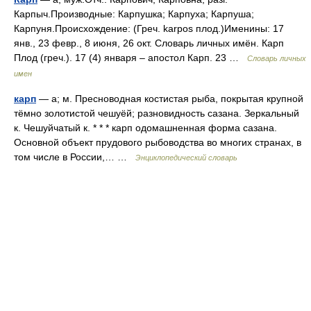
Карпыч.Производные: Карпушка; Карпуха; Карпуша;
Карпуня.Происхождение: (Греч. karpos плод.)Именины: 17
янв., 23 февр., 8 июня, 26 окт. Словарь личных имён. Карп
Плод (греч.). 17 (4) января – апостол Карп. 23 …
Словарь личных
имен
карп
— а; м. Пресноводная костистая рыба, покрытая крупной
тёмно золотистой чешуёй; разновидность сазана. Зеркальный
к. Чешуйчатый к. * * * карп одомашненная форма сазана.
Основной объект прудового рыбоводства во многих странах, в
том числе в России,… …
Энциклопедический словарь