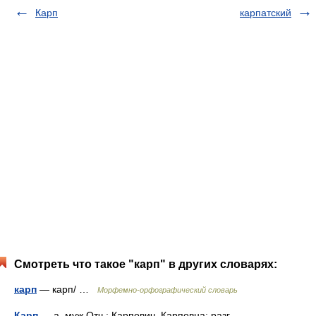
Карп
карпатский
Смотреть что такое "карп" в других словарях:
карп
— карп/ …
Морфемно-орфографический словарь
Карп
— а, муж.Отч.: Карпович, Карповна; разг.