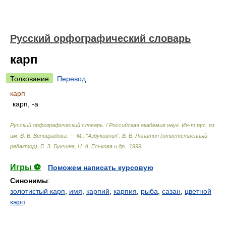
Русский орфографический словарь
карп
Толкование
Перевод
карп
карп, -а
Русский орфографический словарь. / Российская академия наук. Ин-т рус. яз.
им. В. В. Виноградова. — М.: "Азбуковник"
.
В. В. Лопатин (ответственный
редактор), Б. З. Букчина, Н. А. Еськова и др.
.
1999
.
Игры ⚽
Поможем написать курсовую
Синонимы
:
золотистый карп
,
имя
,
карпий
,
карпия
,
рыба
,
сазан
,
цветной
карп