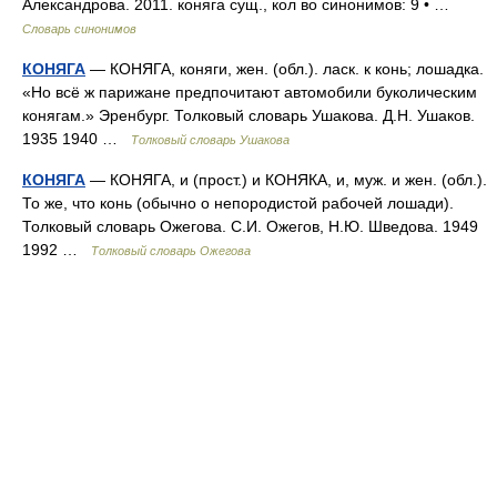
Александрова. 2011. коняга сущ., кол во синонимов: 9 • …
Словарь синонимов
КОНЯГА
— КОНЯГА, коняги, жен. (обл.). ласк. к конь; лошадка.
«Но всё ж парижане предпочитают автомобили буколическим
конягам.» Эренбург. Толковый словарь Ушакова. Д.Н. Ушаков.
1935 1940 …
Толковый словарь Ушакова
КОНЯГА
— КОНЯГА, и (прост.) и КОНЯКА, и, муж. и жен. (обл.).
То же, что конь (обычно о непородистой рабочей лошади).
Толковый словарь Ожегова. С.И. Ожегов, Н.Ю. Шведова. 1949
1992 …
Толковый словарь Ожегова