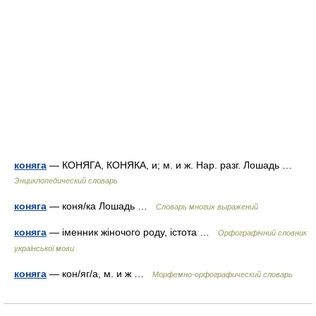
коняга
— КОНЯГА, КОНЯКА, и; м. и ж. Нар. разг. Лошадь …
Энциклопедический словарь
коняга
— коня/ка Лошадь …
Словарь многих выражений
коняга
— іменник жіночого роду, істота …
Орфографічний словник
української мови
коняга
— кон/яг/а, м. и ж …
Морфемно-орфографический словарь