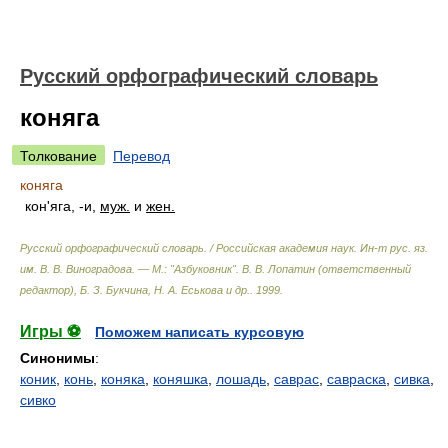
Русский орфографический словарь
коняга
Толкование
Перевод
коняга
кон'яга, -и,
муж.
и
жен.
Русский орфографический словарь. / Российская академия наук. Ин-т рус. яз.
им. В. В. Виноградова. — М.: "Азбуковник"
.
В. В. Лопатин (ответственный
редактор), Б. З. Букчина, Н. А. Еськова и др.
.
1999
.
Игры ⚽
Поможем написать курсовую
Синонимы
:
коник
,
конь
,
коняка
,
коняшка
,
лошадь
,
саврас
,
савраска
,
сивка
,
сивко