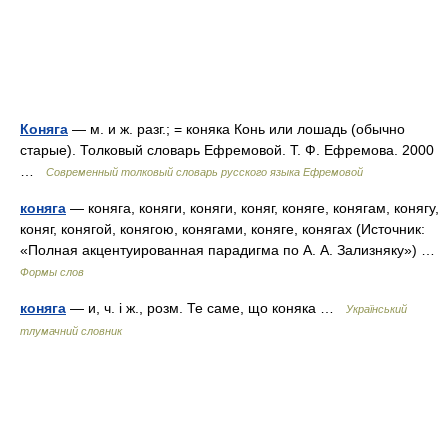
Коняга
— м. и ж. разг.; = коняка Конь или лошадь (обычно
старые). Толковый словарь Ефремовой. Т. Ф. Ефремова. 2000
…
Современный толковый словарь русского языка Ефремовой
коняга
— коняга, коняги, коняги, коняг, коняге, конягам, конягу,
коняг, конягой, конягою, конягами, коняге, конягах (Источник:
«Полная акцентуированная парадигма по А. А. Зализняку») …
Формы слов
коняга
— и, ч. і ж., розм. Те саме, що коняка …
Український
тлумачний словник