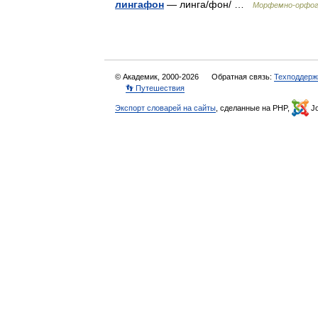
лингафон
— линга/фон/ …
Морфемно-орфог
© Академик, 2000-2026
Обратная связь:
Техподдерж
👣 Путешествия
Экспорт словарей на сайты
, сделанные на PHP,
Jo