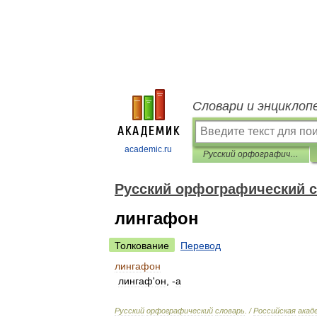
Словари и энциклоп
academic.ru
Русский орфографический словарь
Русский орфографический 
лингафон
Толкование
Перевод
лингафон
лингаф
'
он
, -
а
Русский
орфографический
словарь
. /
Российская
акад