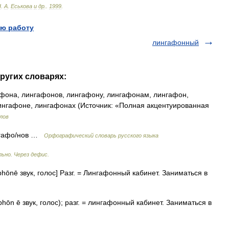
Н
.
А
.
Еськова
и
др
.
.
1999
.
ю работу
лингафонный
ругих словарях:
фона, лингафонов, лингафону, лингафонам, лингафон,
нгафоне, лингафонах (Источник: «Полная акцентуированная
лов
ингафо/нов …
Орфографический словарь русского языка
ьно. Через дефис.
. phōnē звук, голос] Разг. = Лингафонный кабинет. Заниматься в
 phōn ē звук, голос); разг. = лингафонный кабинет. Заниматься в