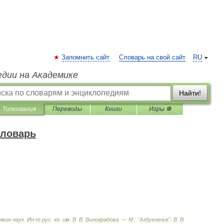
Запомнить сайт
Словарь на свой сайт
RU
едии на Академике
Найти!
Толкования
Переводы
Книги
Игры ⚽
словарь
емия
наук
.
Ин
-
т
рус
.
яз
.
им
.
В
.
В
.
Виноградова
. —
М
.
:
"
Азбуковник
"
.
В
.
В
.