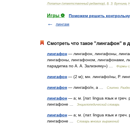
Лопатин
(
ответственный
редактор
),
Б
.
З
.
Букчина
,
Игры ⚽
Поможем решить контрольну
лингам
Смотреть что такое "лингафон" в д
лингафон
— лингафон, лингафоны, линга
лингафоны, лингафоном, лингафонами, ли
парадигма по А. А. Зализняку») …
Формы с
лингафон
— (2 м); мн. лингафо/ны, Р. л
лингафон
— лингафо/н, а …
Слитно. Раздел
лингафон
— а; м. [лат. lingua язык и греч
лингафоне …
Энциклопедический словарь
лингафон
— а; м. (лат. lingua язык и греч.
лингафоне …
Словарь многих выражений