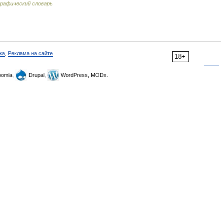
рафический словарь
ка
,
Реклама на сайте
18+
omla,
Drupal,
WordPress, MODx.