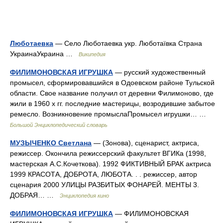
Люботаевка
— Село Люботаевка укр. Люботаївка Страна
УкраинаУкраина …
Википедия
ФИЛИМОНОВСКАЯ ИГРУШКА
— русский художественный
промысел, сформировавшийся в Одоевском районе Тульской
области. Свое название получил от деревни Филимоново, где
жили в 1960 х гг. последние мастерицы, возродившие забытое
ремесло. Возникновение промыслаПромысел игрушки… …
Большой Энциклопедический словарь
МУЗЫЧЕНКО Светлана
— (Зонова), сценарист, актриса,
режиссер. Окончила режиссерский факультет ВГИКа (1998,
мастерская А.С.Кочеткова). 1992 ФИКТИВНЫЙ БРАК актриса
1999 КРАСОТА, ДОБРОТА, ЛЮБОТА. . . режиссер, автор
сценария 2000 УЛИЦЫ РАЗБИТЫХ ФОНАРЕЙ. МЕНТЫ 3.
ДОБРАЯ… …
Энциклопедия кино
ФИЛИМОНОВСКАЯ ИГРУШКА
— ФИЛИМОНОВСКАЯ