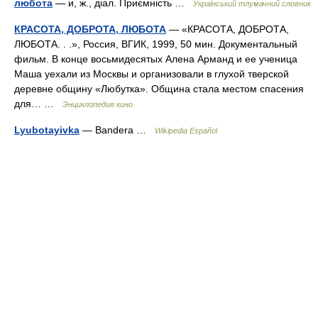
любота
— и, ж., діал. Приємність …
Український тлумачний словник
КРАСОТА, ДОБРОТА, ЛЮБОТА
— «КРАСОТА, ДОБРОТА,
ЛЮБОТА. . .», Россия, ВГИК, 1999, 50 мин. Документальный
фильм. В конце восьмидесятых Алена Арманд и ее ученица
Маша уехали из Москвы и организовали в глухой тверской
деревне общину «Любутка». Община стала местом спасения
для… …
Энциклопедия кино
Lyubotayivka
— Bandera …
Wikipedia Español