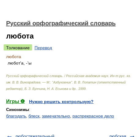
Русский орфографический словарь
любота
Толкование
Перевод
любота
любот'а, -'ы
Русский орфографический словарь. / Российская академия наук. Ин-т рус. яз.
им. В. В. Виноградова. — М.: "Азбуковник"
.
В. В. Лопатин (ответственный
редактор), Б. З. Букчина, Н. А. Еськова и др.
.
1999
.
Игры ⚽
Нужно решить контрольную?
Синонимы
:
благодать
,
блеск
,
замечательно
,
распрекрасное дело
любостяжательный
любская