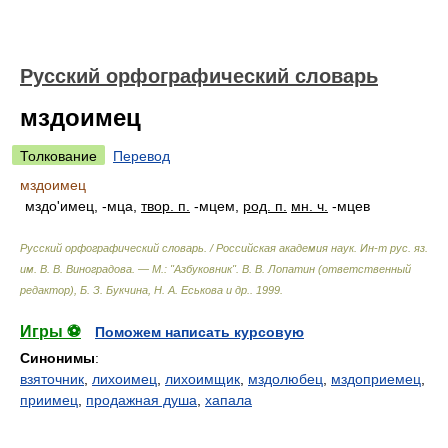
Русский орфографический словарь
мздоимец
Толкование
Перевод
мздоимец
мздо'имец, -мца,
твор. п.
-мцем,
род. п.
мн. ч.
-мцев
Русский орфографический словарь. / Российская академия наук. Ин-т рус. яз.
им. В. В. Виноградова. — М.: "Азбуковник"
.
В. В. Лопатин (ответственный
редактор), Б. З. Букчина, Н. А. Еськова и др.
.
1999
.
Игры ⚽
Поможем написать курсовую
Синонимы
:
взяточник
,
лихоимец
,
лихоимщик
,
мздолюбец
,
мздоприемец
,
приимец
,
продажная душа
,
хапала