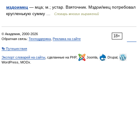
мздоимец
— мца; м.; устар. Взяточник. Мздои/мец потребовал
кругленькую сумму …
Словарь многих выражений
© Академик, 2000-2026
18+
Обратная связь:
Техподдержка
,
Реклама на сайте
👣 Путешествия
Экспорт словарей на сайты
, сделанные на PHP,
Joomla,
Drupal,
WordPress, MODx.