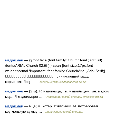
мздоимец
— @font face {font family: ChurchArial ; src: url(
/fonts/ARIAL Church 02.ttf );} span {font size:17px;font
weight:normal !important; font family: ChurchArial ,Arial,Serif;}
  принимающий мзду,
корыстолюбец …
Словарь церковнославянского языка
мздоимец
— (2 м), Р. мздои/мца, Тв. мздои/мцем; мн. мздои/
мцы, Р. мздои/мцев …
Орфографический словарь русского языка
мздоимец
— мца; м. Устар. Взяточник. М. потребовал
кругленькую сумму …
Энциклопедический словарь