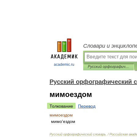
Словари и энциклоп
academic.ru
Русский орфографический словарь
Русский орфографический 
мимоездом
Толкование
Перевод
мимоездом
мимо
'
ездом
Русский
орфографический
словарь
. /
Российская
акад