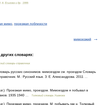
Н
.
А
.
Еськова
и
др
.
.
1999
.
ая мимо
,
проезжая поблизости
мимоезжий
 других словарях:
кий словарь-справочник
ловарь русских синонимов. мимоездом см. проездом Словарь
правочник. М.: Русский язык. З. Е. Александрова. 2011 …
.). Проезжая мимо, проездом. Мимоездом я побывал в
Ушаков. 1935 1940 …
Толковый словарь Ушакова
.). Проезжая мимо, проездом. М. побывать где н. Толковый