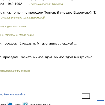
дова. 1949 1992 …
Толковый словарь Ожегова
зг. сниж. то же, что проездом Толковый словарь Ефремовой. Т.
словарь русского языка Ефремовой
варь русского языка
но. Раздельно. Через дефис.
; проездом. Заехать м. М. выступить с лекцией …
о; проездом. Заехать мимое/здом. Мимое/здом выступить с
фографический словарь
ка
,
Реклама на сайте
18+
omla,
Drupal,
WordPress, MODx.