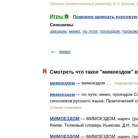
Лопатин
(
ответственный
редактор
),
Б
.
З
.
Букчина
,
Игры ⚽
Поможем написать курсовую
Синонимы
:
заездом
,
мимо
,
по пути
,
проездом
,
проезж
мимо
Смотреть что такое "мимоездом" в
мимоездом
— мимоездом …
Орфографичес
мимоездом
— по пути, мимо, проездом С
синонимов русского языка. Практический с
Словарь синонимов
МИМОЕЗДОМ
— МИМОЕЗДОМ, нареч. (разг
Киеве. Толковый словарь Ушакова. Д.Н. 
МИМОЕЗДОМ
— МИМОЕЗДОМ, нареч. (разг