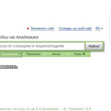
Запомнить сайт
Словарь на свой сайт
RU
едии на Академике
Найти!
Толкования
Переводы
Книги
Игры ⚽
словарь
емия
наук
.
Ин
-
т
рус
.
яз
.
им
.
В
.
В
.
Виноградова
. —
М
.
:
"
Азбуковник
"
.
В
.
В
.