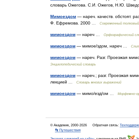
словарь Ожегова. С.И. Ожегов, Н.Ю. Шве
Мимоездом
— нареч. качеств. обстоят. ра
Ф. Ефремова. 2000 …
Современный толковый 
мимоездом
— нареч …
Орфографический сло
мимоездом
— мимое/здом, нареч …
Слит
мимоездом
— нареч. Разг. Проезжая мимо
Энциклопедический словарь
мимоездом
— нареч.; разг. Проезжая мим
лекцией …
Словарь многих выражений
мимоездом
— мимо/езд/ом …
Морфемно-ор
© Академик, 2000-2026
Обратная связь:
Техподдерж
👣 Путешествия
Экспорт словарей на сайты
, сделанные на PHP,
Jo