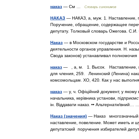
наказ
— См …
Словарь синонимов
НАКАЗ
— НАКАЗ, а, муж. 1. Наставление, п
Поручение, обращение, содержащее переч
депутату. Толковый словарь Ожегова. С.
Наказ
— в Московском государстве и Росс
деятельности органов управления. Н. назыв
Свода законов) устанавливал полномоч
наказ
— , а, м. 1. Высок. Наставление, в
для чления, 259. Ленинский (Ленина) нак
комсомольцам. ХО, 420. Как у нас выпол
наказ
— у, ч. Офіційний документ, у якому 
начальника, керівника установи, підприємства
ін. Віддавати наказ. •• Альтернати/вний…
Наказ (значения)
— Наказ многозначный т
наставление, повеление. Может иметь и ш
депутатский поручения избирателей де