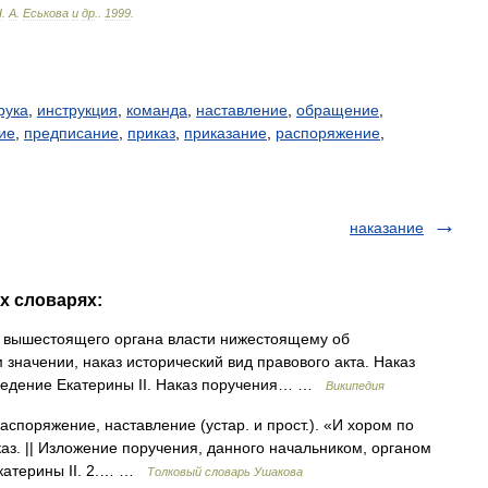
Н
.
А
.
Еськова
и
др
.
.
1999
.
рука
,
инструкция
,
команда
,
наставление
,
обращение
,
ие
,
предписание
,
приказ
,
приказание
,
распоряжение
,
наказание
их словарях:
 вышестоящего органа власти нижестоящему об
значении, наказ исторический вид правового акта. Наказ
ведение Екатерины II. Наказ поручения… …
Википедия
аспоряжение, наставление (устар. и прост.). «И хором по
аз. || Изложение поручения, данного начальником, органом
 Екатерины II. 2.… …
Толковый словарь Ушакова