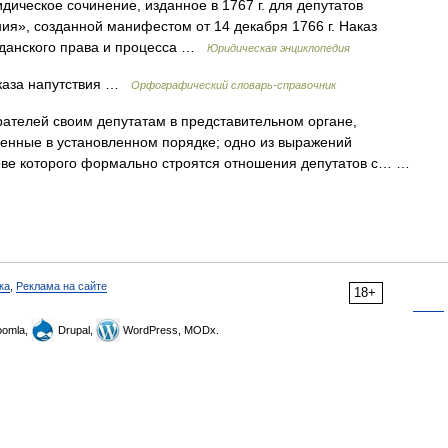
ическое сочинение, изданное в 1767 г. для депутатов
ия», созданной манифестом от 14 декабря 1766 г. Наказ
ажданского права и процесса …
Юридическая энциклопедия
аказа напутствия …
Орфографический словарь-справочник
ателей своим депутатам в представительном органе,
нные в установленном порядке; одно из выражений
ове которого формально строятся отношения депутатов с… …
ка
,
Реклама на сайте
18+
omla,
Drupal,
WordPress, MODx.