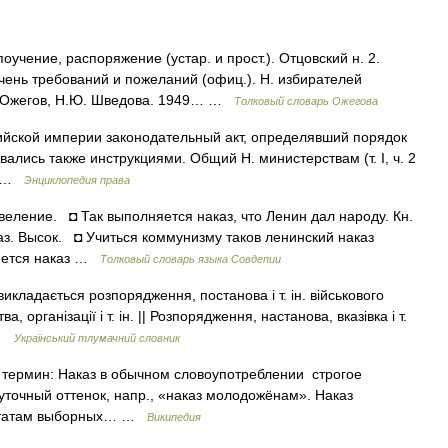
оучение, распоряжение (устар. и прост.). Отцовский н. 2.
ень требований и пожеланий (офиц.). Н. избирателей
И. Ожегов, Н.Ю. Шведова. 1949… …
Толковый словарь Ожегова
ийской империи законодательный акт, определявший порядок
ались также инструкциями. Общий Н. министерствам (т. I, ч. 2
ия …
Энциклопедия права
еление. ◘ Так выполняется наказ, что Ленин дал народу. Кн.
аз. Высок. ◘ Учиться коммунизму таков ленинский наказ
няется наказ …
Толковый словарь языка Совдепии
викладається розпорядження, постанова і т. ін. військового
, організації і т. ін. || Розпорядження, настанова, вказівка і т.
 …
Український тлумачний словник
ермин: Наказ в обычном словоупотреблении строгое
уточный оттенок, напр., «наказ молодожёнам». Наказ
путатам выборных… …
Википедия