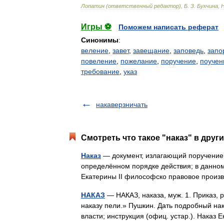
Лопатин
(
ответственный
редактор
),
Б
.
З
.
Букчина
,
Игры ⚽
Поможем написать реферат
Синонимы
:
веление
,
завет
,
завещание
,
заповедь
,
запо
повеление
,
пожелание
,
поручение
,
поучен
требование
,
указ
накаверзничать
Смотреть что такое "наказ" в друг
Наказ
— документ, излагающий поручение
определённом порядке действия; в данном 
Екатерины II философско правовое произ
НАКАЗ
— НАКАЗ, наказа, муж. 1. Приказ, р
наказу пели.» Пушкин. Дать подробный нак
власти; инструкция (офиц. устар.). Наказ