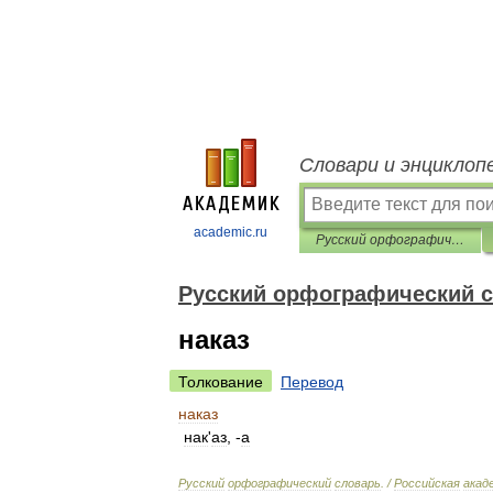
Словари и энциклоп
academic.ru
Русский орфографический словарь
Русский орфографический 
наказ
Толкование
Перевод
наказ
нак
'
аз
, -
а
Русский
орфографический
словарь
. /
Российская
акад