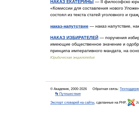
НАКАЗ ЕКАТЕРИНЫ
— II философско юрид
«Комиссии для составления нового Уложен
состоял из текста статей уголовного и гр
наказ-напутствие
— наказ напутствие, н
НАКАЗ ИЗБИРАТЕЛЕЙ
— поручения избир
имеющие общественное значение и одобре
принципа императивного мандата, на осн
Юридическая энциклопедия
© Академик, 2000-2026
Обратная связь:
Техподдерж
👣 Путешествия
Экспорт словарей на сайты
, сделанные на PHP,
Jo