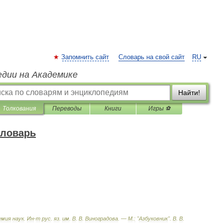
Запомнить сайт
Словарь на свой сайт
RU
едии на Академике
Найти!
Толкования
Переводы
Книги
Игры ⚽
словарь
емия
наук
.
Ин
-
т
рус
.
яз
.
им
.
В
.
В
.
Виноградова
. —
М
.
:
"
Азбуковник
"
.
В
.
В
.