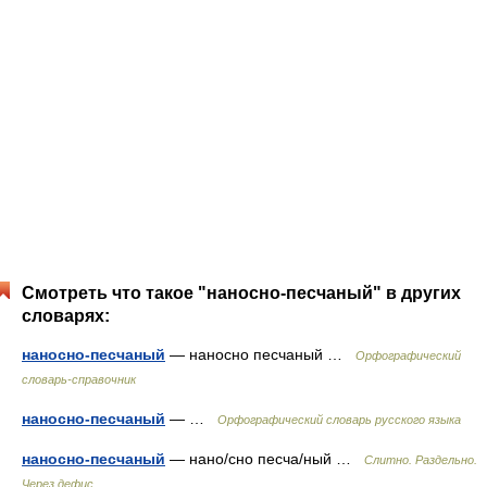
Смотреть что такое "наносно-песчаный" в других
словарях:
наносно-песчаный
— наносно песчаный …
Орфографический
словарь-справочник
наносно-песчаный
— …
Орфографический словарь русского языка
наносно-песчаный
— нано/сно песча/ный …
Слитно. Раздельно.
Через дефис.