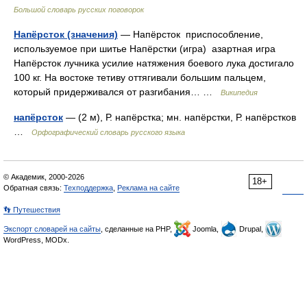
Большой словарь русских поговорок
Напёрсток (значения)
— Напёрсток приспособление,
используемое при шитье Напёрстки (игра) азартная игра
Напёрсток лучника усилие натяжения боевого лука достигало
100 кг. На востоке тетиву оттягивали большим пальцем,
который придерживался от разгибания… …
Википедия
напёрсток
— (2 м), Р. напёрстка; мн. напёрстки, Р. напёрстков
…
Орфографический словарь русского языка
© Академик, 2000-2026
18+
Обратная связь:
Техподдержка
,
Реклама на сайте
👣 Путешествия
Экспорт словарей на сайты
, сделанные на PHP,
Joomla,
Drupal,
WordPress, MODx.