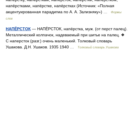
напёрстками, напёрстке, напёрстках (Источник: «Полная
акцентуированная парадигма по А. А. Зализняку») …
Формы
слов
НАПЁРСТОК
— НАПЁРСТОК, напёрстка, муж. (от перст палец).
Металлический колпачок, надеваемый при шитье на палец. ❖
С наперсток (разг.) очень маленький. Толковый словарь
Ушакова. Д.Н. Ушаков. 1935 1940 …
Толковый словарь Ушакова