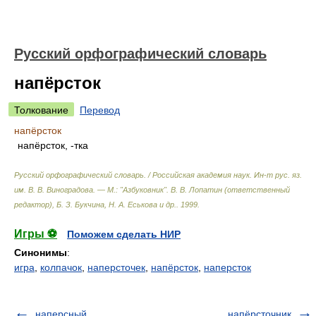
Русский орфографический словарь
напёрсток
Толкование
Перевод
напёрсток
напёрсток, -тка
Русский орфографический словарь. / Российская академия наук. Ин-т рус. яз.
им. В. В. Виноградова. — М.: "Азбуковник"
.
В. В. Лопатин (ответственный
редактор), Б. З. Букчина, Н. А. Еськова и др.
.
1999
.
Игры ⚽
Поможем сделать НИР
Синонимы
:
игра
,
колпачок
,
наперсточек
,
напёрсток
,
наперсток
наперсный
напёрсточник