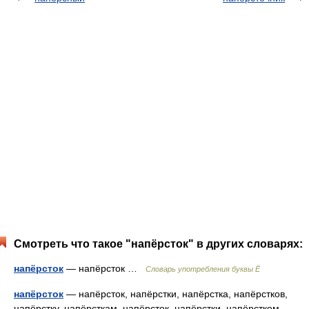
Смотреть что такое "напёрсток" в других словарях:
напёрсток
— напёрсток …
Словарь употребления буквы Ё
напёрсток
— напёрсток, напёрстки, напёрстка, напёрстков,
напёрстку, напёрсткам, напёрсток, напёрстки, напёрстком,