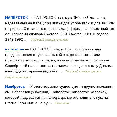
НАПЁРСТОК
— НАПЁРСТОК, тка, муж. Жёсткий колпачок,
надеваемый на палец при шитье для упора иглы и для защиты
от уколов. С н. кто что н. (очень мал). | прил. напёрсточный, ая,
ое. Толковый словарь Ожегова. С.И. Ожегов, Н.Ю. Шведова.
1949 1992 …
Толковый словарь Ожегова
напёрсток
— НАПЁРСТОК, тка, м Приспособление для
предохранения от укола иголкой в виде железного или
пластмассового колпачка, надеваемого на палец при шитье.
Серебряный наперсток, как талисман, всегда лежал у Джалиля
в нагрудном кармане пиджака …
Толковый словарь русских
существительных
Напёрсток
— У этого термина существуют и другие значения,
см. Напёрсток (значения). Напёрсток Напёрсток колпачок,
который надевается на палец с целью его защиты от укола
иголкой при шитье на ру …
Википедия