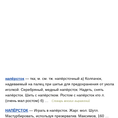
напёрсток
— тка; м. см. тж. напёрсточный а) Колпачок,
надеваемый на палец при шитье для предохранения от укола
иголкой. Серебряный, медный напёрсток. Надеть, снять
напёрсток. Шить с напёрстком. Ростом с напёрсток кто л.
(очень мал ростом) б) …
Словарь многих выражений
НАПЁРСТОК
— Играть в напёрсток. Жарг. мол. Шутл.
Мастурбировать, используя презерватив. Максимов, 160 …