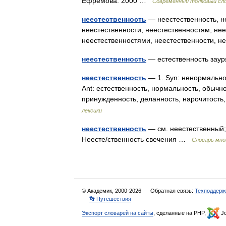
Ефремова. 2000 …
Современный толковый сло
неестественность
— неестественность, не
неестественности, неестественностям, нее
неестественностями, неестественности, 
неестественность
— естественность зау
неестественность
— 1. Syn: ненормальнос
Ant: естественность, нормальность, обычно
принужденность, деланность, нарочитость
лексики
неестественность
— см. неестественный; 
Неесте/ственность свечения …
Словарь мно
© Академик, 2000-2026
Обратная связь:
Техподдерж
👣 Путешествия
Экспорт словарей на сайты
, сделанные на PHP,
Jo