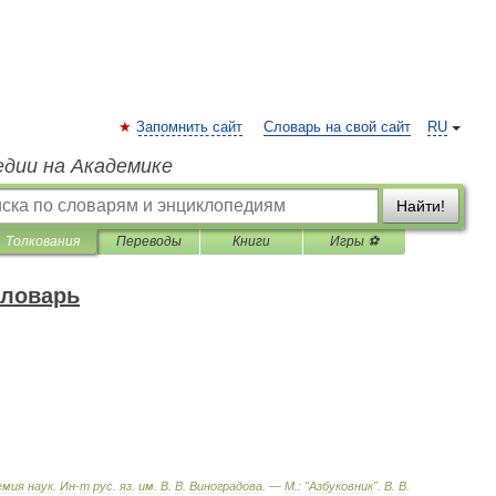
Запомнить сайт
Словарь на свой сайт
RU
едии на Академике
Найти!
Толкования
Переводы
Книги
Игры ⚽
словарь
емия
наук
.
Ин
-
т
рус
.
яз
.
им
.
В
.
В
.
Виноградова
. —
М
.
:
"
Азбуковник
"
.
В
.
В
.