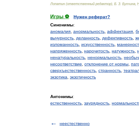
Лопатин
(
ответственный
редактор
),
Б
.
З
.
Букчина
,
Игры ⚽
Нужен реферат?
Синонимы
:
аномалия
,
анормальность
,
аффектация
,
б
вычурность
,
деланность
,
дефективность
,
ж
изломанность
,
искусственность
,
манерност
напряженность
,
нарочитость
,
натужность
,
ненатуральность
,
ненормальность
,
необыч
несоответствие
,
отклонение от нормы
,
пат
сверхъестественность
,
странность
,
театра
экзотика
,
экзотичность
Антонимы
:
естественность
,
заурядность
,
нормальност
неестественно