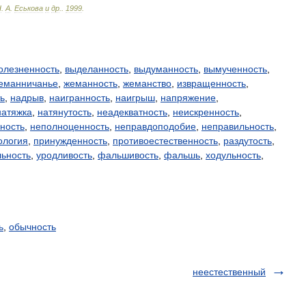
Н
.
А
.
Еськова
и
др
.
.
1999
.
олезненность
,
выделанность
,
выдуманность
,
вымученность
,
еманничанье
,
жеманность
,
жеманство
,
извращенность
,
ь
,
надрыв
,
наигранность
,
наигрыш
,
напряжение
,
натяжка
,
натянутость
,
неадекватность
,
неискренность
,
ность
,
неполноценность
,
неправдоподобие
,
неправильность
,
ология
,
принужденность
,
противоестественность
,
раздутость
,
льность
,
уродливость
,
фальшивость
,
фальшь
,
ходульность
,
ь
,
обычность
неестественный