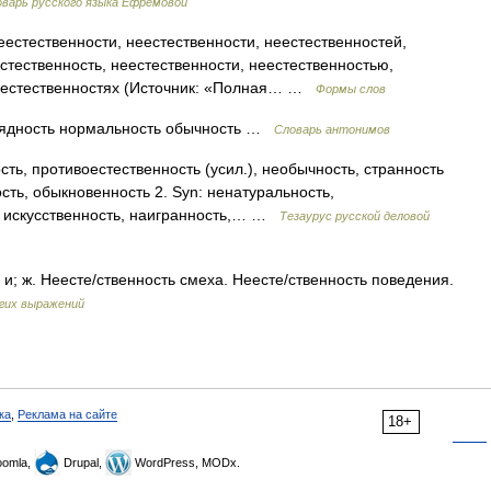
варь русского языка Ефремовой
естественности, неестественности, неестественностей,
стественность, неестественности, неестественностью,
неестественностях (Источник: «Полная… …
Формы слов
рядность нормальность обычность …
Словарь антонимов
ть, противоестественность (усил.), необычность, странность
сть, обыкновенность 2. Syn: ненатуральность,
, искусственность, наигранность,… …
Тезаурус русской деловой
и; ж. Неесте/ственность смеха. Неесте/ственность поведения.
гих выражений
ка
,
Реклама на сайте
18+
omla,
Drupal,
WordPress, MODx.