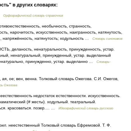
сть" в других словарях:
 …
Орфографический словарь-справочник
тивоестественность, необычность, странность,
ть, нарочитость, искусственность, наигранность, натянутость,
я, напряжённость, натянутость; ходульность …
Словарь синонимов
деланость, ненатуральность, принужденность, устар.
, ненатуральный, принужденный, устар. выделанный
атурально, принужденно, устар. выделанно …
Словарь-
 ое; вен, венна. Толковый словарь Ожегова. С.И. Ожегов,
рь Ожегова
еестественность недостаток естественности. искусственность.
раматический (# жесты). ходульный. театральный.
ться. красоваться. позер.… …
Идеографический словарь русского
прил. неестественный Толковый словарь Ефремовой. Т. Ф.