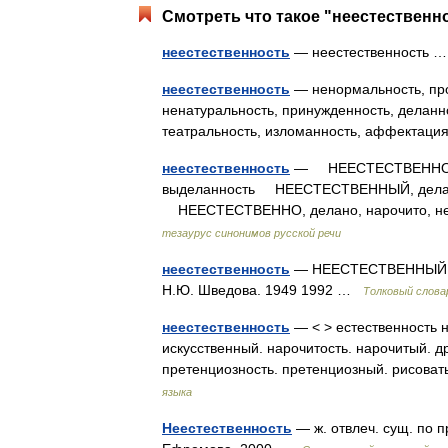
Смотреть что такое "неестественно
неестественность
— неестественность
неестественность
— ненормальность, про
ненатуральность, принужденность, деланнос
театральность, изломанность, аффектаци
неестественность
— НЕЕСТЕСТВЕННОСТЬ, 
выделанность НЕЕСТЕСТВЕННЫЙ, деланый
НЕЕСТЕСТВЕННО, делано, нарочито, нен
тезаурус синонимов русской речи
неестественность
— НЕЕСТЕСТВЕННЫЙ, ая,
Н.Ю. Шведова. 1949 1992 …
Толковый слова
неестественность
— < > естественность н
искусственный. нарочитость. нарочитый. д
претенциозность. претенциозный. рисова
языка
Неестественность
— ж. отвлеч. сущ. по 