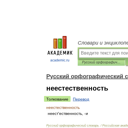
Словари и энциклоп
academic.ru
Русский орфографический словарь
Русский орфографический 
неестественность
Толкование
Перевод
неестественность
неест
'
ественность
, -
и
Русский
орфографический
словарь
. /
Российская
акад