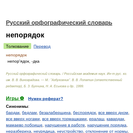
Русский орфографический словарь
непорядок
Толкование
Перевод
непорядок
непор'ядок, -дка
Русский орфографический словарь. / Российская академия наук. Ин-т рус. яз.
им. В. В. Виноградова. — М.: "Азбуковник"
.
В. В. Лопатин (ответственный
редактор), Б. З. Букчина, Н. А. Еськова и др.
.
1999
.
Игры ⚽
Нужен реферат?
Синонимы
:
бардак
,
бедлам
,
безалаберщина
,
беспорядок
,
все вверх дном
,
все вверх ногами
,
все вверх тормашками
,
ералаш
,
кавардак
,
мамаево побоище
,
нарушение в работе
,
нарушение порядка
,
неразбериха
,
неурядица
,
неустройство
,
отклонение от нормы
,