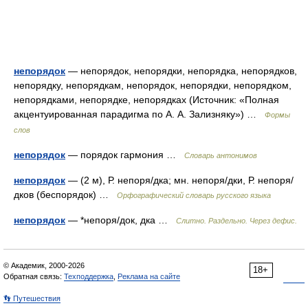
непорядок
— непорядок, непорядки, непорядка, непорядков,
непорядку, непорядкам, непорядок, непорядки, непорядком,
непорядками, непорядке, непорядках (Источник: «Полная
акцентуированная парадигма по А. А. Зализняку») …
Формы
слов
непорядок
— порядок гармония …
Словарь антонимов
непорядок
— (2 м), Р. непоря/дка; мн. непоря/дки, Р. непоря/
дков (беспорядок) …
Орфографический словарь русского языка
непорядок
— *непоря/док, дка …
Слитно. Раздельно. Через дефис.
© Академик, 2000-2026
18+
Обратная связь:
Техподдержка
,
Реклама на сайте
👣 Путешествия