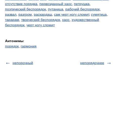
отсутствие порядка
,
первозданный хаос
,
петрушка
,
поэтический беспорядок
,
путаница
,
рабочий беспорядок
,
развал
,
разгром
,
раскардаш
,
сам черт ногу сломит
,
сумятица
,
тарарам
,
творческий беспорядок
,
хаос
,
художественный
беспорядок
,
черт ногу сломит
Антонимы
:
порядок
,
гармония
непорочный
непорядочнее