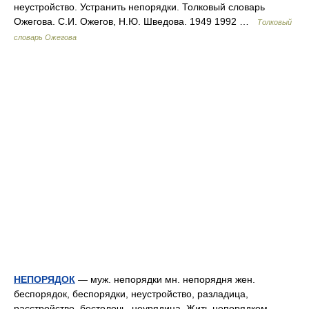
неустройство. Устранить непорядки. Толковый словарь
Ожегова. С.И. Ожегов, Н.Ю. Шведова. 1949 1992 …
Толковый
словарь Ожегова
НЕПОРЯДОК
— муж. непорядки мн. непорядня жен.
беспорядок, беспорядки, неустройство, разладица,
расстройство, бестолочь, неурядица. Жить непорядком,