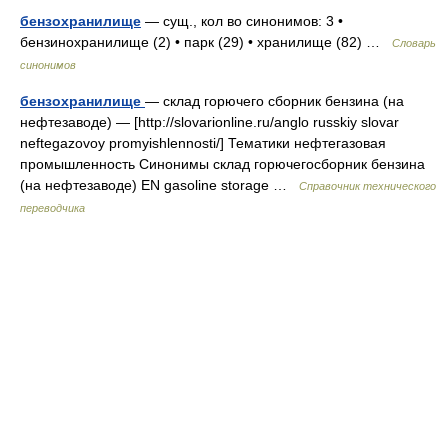
бензохранилище
— сущ., кол во синонимов: 3 •
бензинохранилище (2) • парк (29) • хранилище (82) …
Словарь
синонимов
бензохранилище
— склад горючего сборник бензина (на
нефтезаводе) — [http://slovarionline.ru/anglo russkiy slovar
neftegazovoy promyishlennosti/] Тематики нефтегазовая
промышленность Синонимы склад горючегосборник бензина
(на нефтезаводе) EN gasoline storage …
Справочник технического
переводчика