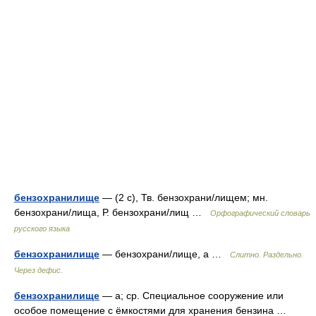
бензохранилище
— (2 с), Тв. бензохрани/лищем; мн.
бензохрани/лища, Р. бензохрани/лищ …
Орфографический словарь
русского языка
бензохранилище
— бензохрани/лище, а …
Слитно. Раздельно.
Через дефис.
бензохранилище
— а; ср. Специальное сооружение или
особое помещение с ёмкостями для хранения бензина …