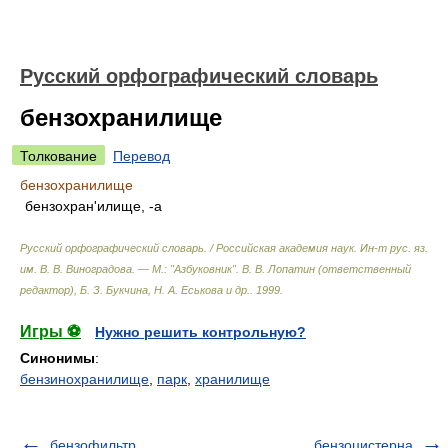
Русский орфографический словарь
бензохранилище
Толкование
Перевод
бензохранилище
бензохран'илище, -а
Русский орфографический словарь. / Российская академия наук. Ин-т рус. яз.
им. В. В. Виноградова. — М.: "Азбуковник"
.
В. В. Лопатин (ответственный
редактор), Б. З. Букчина, Н. А. Еськова и др.
.
1999
.
Игры ⚽
Нужно решить контрольную?
Синонимы
:
бензинохранилище
,
парк
,
хранилище
бензофильтр
бензоцистерна