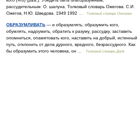
кого (что) (разг.). Убедить быть благоразумным,
рассудительным. О. шалуна. Толковый словарь Ожегова. С.И.
Ожегов, Н.Ю. Шведова. 1949 1992 …
Толковый словарь Ожегова
ОБРАЗУМЛИВАТЬ
— и образумлять; образумить кого,
обумлять, надоумить, обратить к разуму, рассудку, заставить
опомниться, опамятовать кого, наставить на добрый, истинный
путь, отклонить от дела дурного, вредного, безрассудного. Как
бы образумить этого человека, он …
Толковый словарь Даля