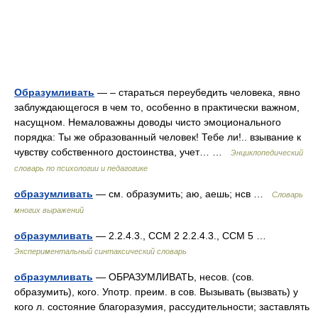
Образумливать
— – стараться переубедить человека, явно
заблуждающегося в чем то, особенно в практически важном,
насущном. Немаловажны доводы чисто эмоционального
порядка: Ты же образованный человек! Тебе ли!.. взывание к
чувству собственного достоинства, учет… …
Энциклопедический
словарь по психологии и педагогике
образумливать
— см. образумить; аю, аешь; нсв …
Словарь
многих выражений
образумливать
— 2.2.4.3., ССМ 2 2.2.4.3., ССМ 5 …
Экспериментальный синтаксический словарь
образумливать
— ОБРАЗУМЛИВАТЬ, несов. (сов.
образумить), кого. Употр. преим. в сов. Вызывать (вызвать) у
кого л. состояние благоразумия, рассудительности; заставлять