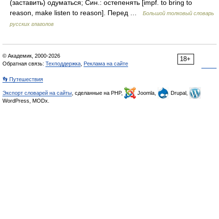
(заставить) одуматься; Син.: остепенять [impf. to bring to
reason, make listen to reason]. Перед …
Большой толковый словарь
русских глаголов
© Академик, 2000-2026
18+
Обратная связь:
Техподдержка
,
Реклама на сайте
👣 Путешествия
Экспорт словарей на сайты
, сделанные на PHP,
Joomla,
Drupal,
WordPress, MODx.