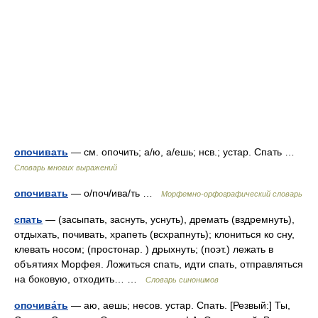
опочивать
— см. опочить; а/ю, а/ешь; нсв.; устар. Спать …
Словарь многих выражений
опочивать
— о/поч/ива/ть …
Морфемно-орфографический словарь
спать
— (засыпать, заснуть, уснуть), дремать (вздремнуть),
отдыхать, почивать, храпеть (всхрапнуть); клониться ко сну,
клевать носом; (простонар. ) дрыхнуть; (поэт.) лежать в
объятиях Морфея. Ложиться спать, идти спать, отправляться
на боковую, отходить… …
Словарь синонимов
опочива́ть
— аю, аешь; несов. устар. Спать. [Резвый:] Ты,