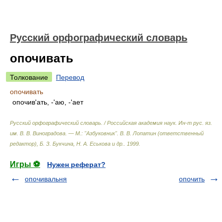
Русский орфографический словарь
опочивать
Толкование
Перевод
опочивать
опочив'ать, -'аю, -'ает
Русский орфографический словарь. / Российская академия наук. Ин-т рус. яз.
им. В. В. Виноградова. — М.: "Азбуковник"
.
В. В. Лопатин (ответственный
редактор), Б. З. Букчина, Н. А. Еськова и др.
.
1999
.
Игры ⚽
Нужен реферат?
опочивальня
опочить