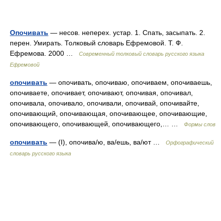
Опочивать
— несов. неперех. устар. 1. Спать, засыпать. 2.
перен. Умирать. Толковый словарь Ефремовой. Т. Ф.
Ефремова. 2000 …
Современный толковый словарь русского языка
Ефремовой
опочивать
— опочивать, опочиваю, опочиваем, опочиваешь,
опочиваете, опочивает, опочивают, опочивая, опочивал,
опочивала, опочивало, опочивали, опочивай, опочивайте,
опочивающий, опочивающая, опочивающее, опочивающие,
опочивающего, опочивающей, опочивающего,… …
Формы слов
опочивать
— (I), опочива/ю, ва/ешь, ва/ют …
Орфографический
словарь русского языка