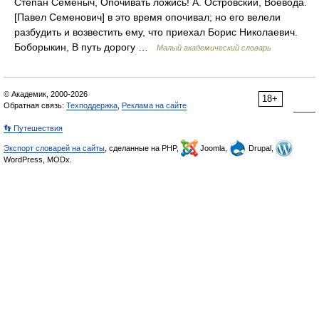
Степан Семеныч, Опочивать ложись! А. Островский, Воевода.
[Павел Семенович] в это время опочивал; но его велели
разбудить и возвестить ему, что приехал Борис Николаевич.
Боборыкин, В путь дорогу …
Малый академический словарь
© Академик, 2000-2026
18+
Обратная связь:
Техподдержка
,
Реклама на сайте
👣 Путешествия
Экспорт словарей на сайты
, сделанные на PHP,
Joomla,
Drupal,
WordPress, MODx.