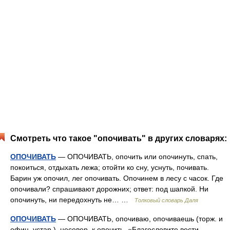
Смотреть что такое "опочивать" в других словарях:
ОПОЧИВАТЬ
— ОПОЧИВАТЬ, опочить или опочинуть, спать,
покоиться, отдыхать лежа; отойти ко сну, уснуть, почивать.
Барин уж опочил, лег опочивать. Опочинем в лесу с часок. Где
опочивали? спрашивают дорожних; ответ: под шапкой. Ни
опочинуть, ни передохнуть не… …
Толковый словарь Даля
ОПОЧИВАТЬ
— ОПОЧИВАТЬ, опочиваю, опочиваешь (торж. и
офиц. устар.). несовер. к опочить. «Благословите вести