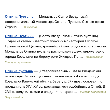
Оптина Пустынь
— Монастырь Свято Введенский
ставропигиальный монастырь Оптина Пустынь Святые врата
Страна …
Википедия
Оптина Пустынь
— (Свято Введенская Оптина пустынь)
один из самых известных мужских монастырей Русской
Православной Церкви, крупнейший центр русского старчества.
Монастырь Оптина пустынь расположен в двух километрах от
города Козельска на берегу реки Жиздры. По …
Православие.
Словарь-справочник
Оптина пустынь
— (Ставропигаальный Свято Введенский
монастырь Оптина пустынь) монастырь в 4 км от города
Козельска Калужской обл. на берегу р. Жиздры, основан, по
преданию, в XIV–XV вв. раскаявшимся разбойником Оптой. В
XVII в. получил земли и владения от царя …
Русская Философия.
Энциклопедия