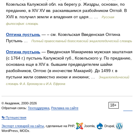
Козельска Калужской обл. на берегу р. Жиздры, основан, по
преданию, в XIV XV вв. раскаявшимся разбойником Оптой. В
XVII в. получил земли и владения от царя… …
Русская
философия: словарь
Оптина пустынь
— – см. Козельская Введенская Оптина
Пустынь …
Полный православный богословский энциклопедический словарь
Оптина пустынь
— Введенская Макариева мужская заштатная
(с 1764 г.) пустынь Калужской губ., Козельского у. По преданию,
основана еще в XIV в. бывшим предводителем шайки
разбойников, Оптою (в иночестве Макарий). До 1499 г. в
пустыни жили совместно иноки и инокини; …
Энциклопедический
словарь Ф.А. Брокгауза и И.А. Ефрона
© Академик, 2000-2026
18+
Обратная связь:
Техподдержка
,
Реклама на сайте
👣 Путешествия
Экспорт словарей на сайты
, сделанные на PHP,
Joomla,
Drupal,
WordPress, MODx.