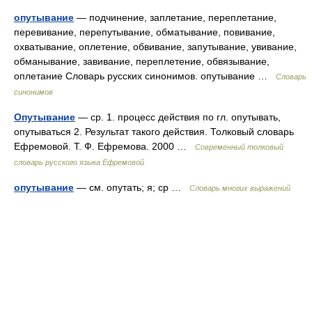
опутывание
— подчинение, заплетание, переплетание,
перевивание, перепутывание, обматывание, повивание,
охватывание, оплетение, обвивание, запутывание, увивание,
обманывание, завивание, переплетение, обвязывание,
оплетание Словарь русских синонимов. опутывание …
Словарь
синонимов
Опутывание
— ср. 1. процесс действия по гл. опутывать,
опутываться 2. Результат такого действия. Толковый словарь
Ефремовой. Т. Ф. Ефремова. 2000 …
Современный толковый
словарь русского языка Ефремовой
опутывание
— см. опутать; я; ср …
Словарь многих выражений