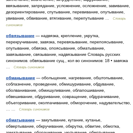
ввязывание, запрядание, усложнение, осложнение, завивание,
дезориентирование, спутывание, перевивание, опутывание,
увивание, обвивание, втягивание, перепутывание …
Словарь
синонимов
обвязывание
— надвязка, крепление, укрутка,
перекручивание, завязка, перевязывание, перепоясывание,
опутывание, обвязка, опоясывание, обматывание,
завязывание, связывание, надвязывание Словарь русских
синонимов. обвязывание сущ., кол во синонимов: 18 • завязка
…
Словарь синонимов
обманывание
— обольщение, нагревание, обштопывание,
соблазнение, проведение, обмишуривание, обдувание,
оболванивание, обмишуливание, облапошивание,
обвешивание, обдуривание, совращение, обдурачивание,
объегоривание, околпачивание, обморочение, надувательство,
… …
Словарь синонимов
обматывание
— закутывание, кутание, кутанье,
обвертывание, обкручивание, обкрутка, обвитие, обмотка,
заматывание, оборачивание, укутывание, обертывание,