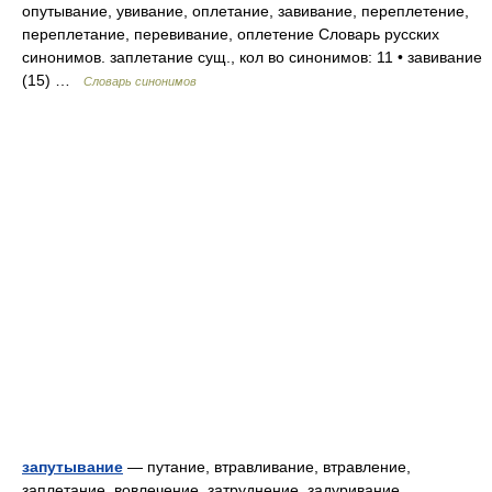
опутывание, увивание, оплетание, завивание, переплетение,
переплетание, перевивание, оплетение Словарь русских
синонимов. заплетание сущ., кол во синонимов: 11 • завивание
(15) …
Словарь синонимов
запутывание
— путание, втравливание, втравление,
заплетание, вовлечение, затруднение, задуривание,