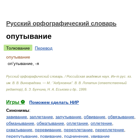
Русский орфографический словарь
опутывание
Толкование
Перевод
опутывание
оп'утывание, -я
Русский орфографический словарь. / Российская академия наук. Ин-т рус. яз.
им. В. В. Виноградова. — М.: "Азбуковник"
.
В. В. Лопатин (ответственный
редактор), Б. З. Букчина, Н. А. Еськова и др.
.
1999
.
Игры ⚽
Поможем сделать НИР
Синонимы
:
завивание
,
заплетание
,
запутывание
,
обвивание
,
обвязывание
,
обманывание
,
обматывание
,
оплетание
,
оплетение
,
охватывание
,
перевивание
,
переплетание
,
переплетение
,
перепутывание
,
повивание
,
подчинение
,
увивание