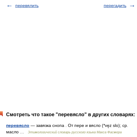
перевялить
перегадить
Смотреть что такое "перевясло" в других словарях:
перевясло
— завязка снопа . От пере и вясло (*vęz slo); ср.
масло …
Этимологический словарь русского языка Макса Фасмера