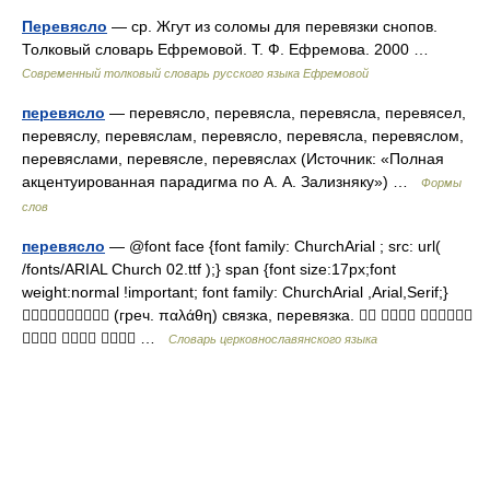
Перевясло
— ср. Жгут из соломы для перевязки снопов.
Толковый словарь Ефремовой. Т. Ф. Ефремова. 2000 …
Современный толковый словарь русского языка Ефремовой
перевясло
— перевясло, перевясла, перевясла, перевясел,
перевяслу, перевяслам, перевясло, перевясла, перевяслом,
перевяслами, перевясле, перевяслах (Источник: «Полная
акцентуированная парадигма по А. А. Зализняку») …
Формы
слов
перевясло
— @font face {font family: ChurchArial ; src: url(
/fonts/ARIAL Church 02.ttf );} span {font size:17px;font
weight:normal !important; font family: ChurchArial ,Arial,Serif;}
 (греч. παλάθη) связка, перевязка.   
   …
Словарь церковнославянского языка