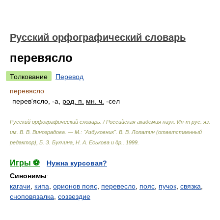
Русский орфографический словарь
перевясло
Толкование
Перевод
перевясло
перев'ясло, -а,
род. п.
мн. ч.
-сел
Русский орфографический словарь. / Российская академия наук. Ин-т рус. яз.
им. В. В. Виноградова. — М.: "Азбуковник"
.
В. В. Лопатин (ответственный
редактор), Б. З. Букчина, Н. А. Еськова и др.
.
1999
.
Игры ⚽
Нужна курсовая?
Синонимы
:
кагачи
,
кипа
,
орионов пояс
,
перевесло
,
пояс
,
пучок
,
связка
,
сноповязалка
,
созвездие