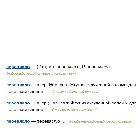
перевясло
— (2 с); мн. перевя/сла, Р. перевя/сел …
Орфографический словарь русского языка
перевясло
— а; ср. Нар. разг. Жгут из скрученной соломы для
перевязки снопов …
Энциклопедический словарь
перевясло
— а; ср.; нар. разг. Жгут из скрученной соломы для
перевязки снопов …
Словарь многих выражений
перевясло
— перевясл/о …
Морфемно-орфографический словарь