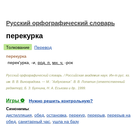
Русский орфографический словарь
перекурка
Толкование
Перевод
перекурка
перек'урка, -и,
род. п.
мн. ч.
-рок
Русский орфографический словарь. / Российская академия наук. Ин-т рус. яз.
им. В. В. Виноградова. — М.: "Азбуковник"
.
В. В. Лопатин (ответственный
редактор), Б. З. Букчина, Н. А. Еськова и др.
.
1999
.
Игры ⚽
Нужно решить контрольную?
Синонимы
:
дистилляция
,
обед
,
остановка
,
перекур
,
перерыв
,
перерыв на
обед
,
санитарный час
,
ушла на базу