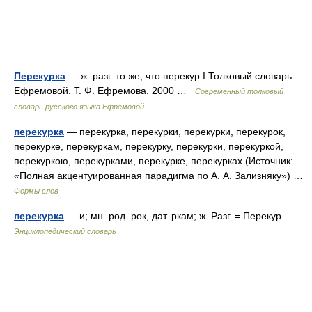
Перекурка
— ж. разг. то же, что перекур I Толковый словарь
Ефремовой. Т. Ф. Ефремова. 2000 …
Современный толковый
словарь русского языка Ефремовой
перекурка
— перекурка, перекурки, перекурки, перекурок,
перекурке, перекуркам, перекурку, перекурки, перекуркой,
перекуркою, перекурками, перекурке, перекурках (Источник:
«Полная акцентуированная парадигма по А. А. Зализняку») …
Формы слов
перекурка
— и; мн. род. рок, дат. ркам; ж. Разг. = Перекур …
Энциклопедический словарь