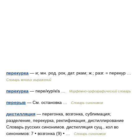
перекурка
— и; мн. род. рок, дат. ркам; ж.; разг. = перекур …
Словарь многих выражений
перекурка
— пере/кур/к/а …
Морфемно-орфографический словарь
перерыв
— См. остановка …
Словарь синонимов
дистилляция
— перегонка, возгонка, сублимация;
разделение, перекурка, ректификация, дистиллирование
Словарь русских синонимов. дистилляция сущ., кол во
синонимов: 7 • возгонка (9) • …
Словарь синонимов