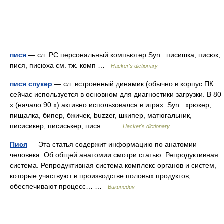
пися
— сл. PC персональный компьютер Syn.: писишка, писюк,
пися, писюха см. тж. комп …
Hacker's dictionary
пися спукер
— сл. встроенный динамик (обычно в корпус ПК
сейчас используется в основном для диагностики загрузки. В 80
х (начало 90 х) активно использовался в играх. Syn.: хрюкер,
пищалка, бипер, бжичек, buzzer, шкипер, матюгальник,
писисикер, писиськер, пися… …
Hacker's dictionary
Пися
— Эта статья содержит информацию по анатомии
человека. Об общей анатомии смотри статью: Репродуктивная
система. Репродуктивная система комплекс органов и систем,
которые участвуют в производстве половых продуктов,
обеспечивают процесс… …
Википедия