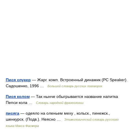
Пися спукер
— Жарг. комп. Встроенный динамик (PC Speaker).
Садошенко, 1996 …
Большой словарь русских поговорок
Пися колом
— Так нынче обыгрывается название напитка
Пепси кола …
Словарь народной фразеологии
писяга
— одеяло на оленьем меху , кольск., пинежск.,
шенкурск. (Подв.). Неясно …
Этимологический словарь русского
языка Макса Фасмера