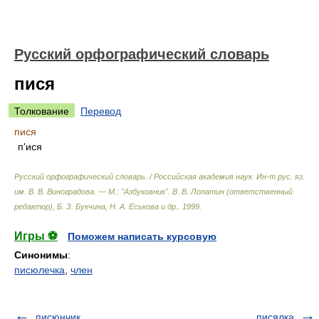
Русский орфографический словарь
пися
Толкование
Перевод
пися
п'ися
Русский орфографический словарь. / Российская академия наук. Ин-т рус. яз.
им. В. В. Виноградова. — М.: "Азбуковник"
.
В. В. Лопатин (ответственный
редактор), Б. З. Букчина, Н. А. Еськова и др.
.
1999
.
Игры ⚽
Поможем написать курсовую
Синонимы
:
писюлечка
,
член
писюнчик
писялка