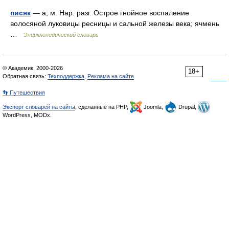
писяк
— а; м. Нар. разг. Острое гнойное воспаление
волосяной луковицы ресницы и сальной железы века; ячмень
…
Энциклопедический словарь
© Академик, 2000-2026
18+
Обратная связь:
Техподдержка
,
Реклама на сайте
👣 Путешествия
Экспорт словарей на сайты
, сделанные на PHP,
Joomla,
Drupal,
WordPress, MODx.