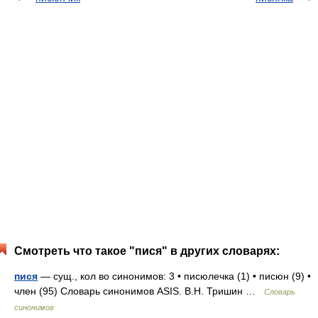
Смотреть что такое "пися" в других словарях:
пися
— сущ., кол во синонимов: 3 • писюлечка (1) • писюн (9) •
член (95) Словарь синонимов ASIS. В.Н. Тришин …
Словарь
синонимов