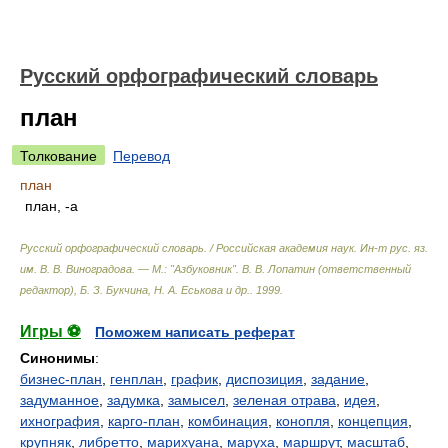
Русский орфографический словарь
план
Толкование
Перевод
план
план, -а
Русский орфографический словарь. / Российская академия наук. Ин-т рус. яз.
им. В. В. Виноградова. — М.: "Азбуковник"
.
В. В. Лопатин (ответственный
редактор), Б. З. Букчина, Н. А. Еськова и др.
.
1999
.
Игры ⚽
Поможем написать реферат
Синонимы
:
бизнес-план
,
генплан
,
график
,
диспозиция
,
задание
,
задуманное
,
задумка
,
замысел
,
зеленая отрава
,
идея
,
ихнография
,
карго-план
,
комбинация
,
конопля
,
концепция
,
крупняк
,
либретто
,
марихуана
,
маруха
,
маршрут
,
масштаб
,