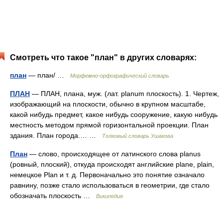
Смотреть что такое "план" в других словарях:
план
— план/ …
Морфемно-орфографический словарь
ПЛАН
— ПЛАН, плана, муж. (лат. planum плоскость). 1. Чертеж,
изображающий на плоскости, обычно в крупном масштабе,
какой нибудь предмет, какое нибудь сооружение, какую нибудь
местность методом прямой горизонтальной проекции. План
здания. План города.… …
Толковый словарь Ушакова
План
— слово, происходящее от латинского слова planus
(ровный, плоский), откуда происходят английские plane, plain,
немецкое Plan и т. д. Первоначально это понятие означало
равнину, позже стало использоваться в геометрии, где стало
обозначать плоскость …
Википедия