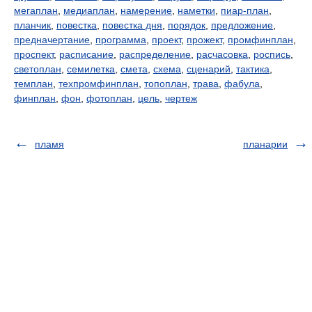
мегаплан
,
медиаплан
,
намерение
,
наметки
,
пиар-план
,
планчик
,
повестка
,
повестка дня
,
порядок
,
предложение
,
предначертание
,
программа
,
проект
,
прожект
,
промфинплан
,
проспект
,
расписание
,
распределение
,
расчасовка
,
роспись
,
светоплан
,
семилетка
,
смета
,
схема
,
сценарий
,
тактика
,
темплан
,
техпромфинплан
,
топоплан
,
трава
,
фабула
,
финплан
,
фон
,
фотоплан
,
цель
,
чертеж
пламя
планарии