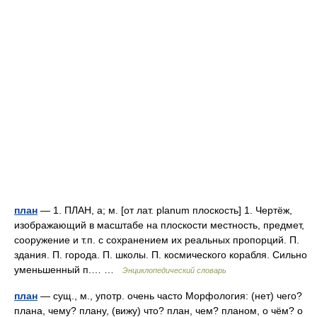
план
— 1. ПЛАН, а; м. [от лат. planum плоскость] 1. Чертёж,
изображающий в масштабе на плоскости местность, предмет,
сооружение и т.п. с сохранением их реальных пропорций. П.
здания. П. города. П. школы. П. космического корабля. Сильно
уменьшенный п.… …
Энциклопедический словарь
план
— сущ., м., употр. очень часто Морфология: (нет) чего?
плана, чему? плану, (вижу) что? план, чем? планом, о чём? о