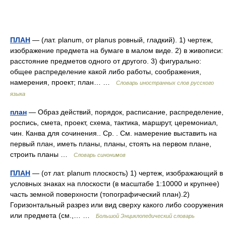
ПЛАН
— (лат. planum, от planus ровный, гладкий). 1) чертеж,
изображение предмета на бумаге в малом виде. 2) в живописи:
расстояние предметов одного от другого. 3) фигурально:
общее распределение какой либо работы, соображения,
намерения, проект; план… …
Словарь иностранных слов русского
языка
план
— Образ действий, порядок, расписание, распределение,
роспись, смета, проект, схема, тактика, маршрут, церемониал,
чин. Канва для сочинения.. Ср. . См. намерение выставить на
первый план, иметь планы, планы, стоять на первом плане,
строить планы …
Словарь синонимов
ПЛАН
— (от лат. planum плоскость) 1) чертеж, изображающий в
условных знаках на плоскости (в масштабе 1:10000 и крупнее)
часть земной поверхности (топографический план).2)
Горизонтальный разрез или вид сверху какого либо сооружения
или предмета (см.,… …
Большой Энциклопедический словарь