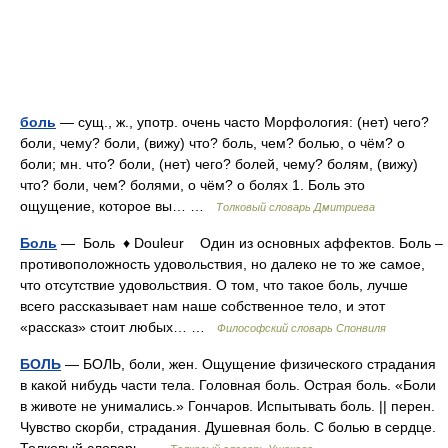
боль
— сущ., ж., употр. очень часто Морфология: (нет) чего?
боли, чему? боли, (вижу) что? боль, чем? болью, о чём? о
боли; мн. что? боли, (нет) чего? болей, чему? болям, (вижу)
что? боли, чем? болями, о чём? о болях 1. Боль это
ощущение, которое вы… …
Толковый словарь Дмитриева
Боль
— Боль ♦ Douleur Один из основных аффектов. Боль –
противоположность удовольствия, но далеко не то же самое,
что отсутствие удовольствия. О том, что такое боль, лучше
всего рассказывает нам наше собственное тело, и этот
«рассказ» стоит любых… …
Философский словарь Спонвиля
БОЛЬ
— БОЛЬ, боли, жен. Ощущение физического страдания
в какой нибудь части тела. Головная боль. Острая боль. «Боли
в животе не унимались.» Гончаров. Испытывать боль. || перен.
Чувство скорби, страдания. Душевная боль. С болью в сердце.