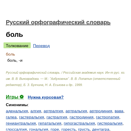
Русский орфографический словарь
боль
Толкование
Перевод
боль
боль, -и
Русский орфографический словарь. / Российская академия наук. Ин-т рус. яз.
им. В. В. Виноградова. — М.: "Азбуковник"
.
В. В. Лопатин (ответственный
редактор), Б. З. Букчина, Н. А. Еськова и др.
.
1999
.
Игры ⚽
Нужна курсовая?
Синонимы
:
аденальгия
,
алгия
,
артралгия
,
артральгия
,
артродиния
,
вава
,
галеа
,
гастеральгия
,
гастралгия
,
гастродиния
,
гастропатия
,
гениантральгия
,
гепатальгия
,
гипогастральгия
,
гистеральгия
,
глоссалгия
,
гональгия
,
горе
,
горесть
,
грусть
,
дентагра
,