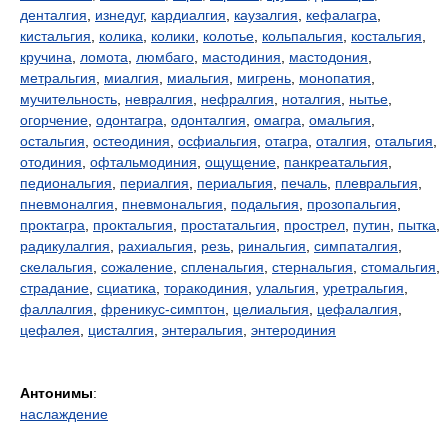
денталгия
,
изнедуг
,
кардиалгия
,
каузалгия
,
кефалагра
,
кистальгия
,
колика
,
колики
,
колотье
,
кольпальгия
,
костальгия
,
кручина
,
ломота
,
люмбаго
,
мастодиния
,
мастодония
,
метральгия
,
миалгия
,
миальгия
,
мигрень
,
монопатия
,
мучительность
,
невралгия
,
нефралгия
,
ноталгия
,
нытье
,
огорчение
,
одонтагра
,
одонталгия
,
омагра
,
омальгия
,
остальгия
,
остеодиния
,
осфиальгия
,
отагра
,
оталгия
,
отальгия
,
отодиния
,
офтальмодиния
,
ощущение
,
панкреатальгия
,
педиональгия
,
периалгия
,
периальгия
,
печаль
,
плевральгия
,
пневмоналгия
,
пневмональгия
,
подальгия
,
прозопальгия
,
проктагра
,
проктальгия
,
простатальгия
,
прострел
,
путин
,
пытка
,
радикулалгия
,
рахиальгия
,
резь
,
ринальгия
,
симпаталгия
,
скелальгия
,
сожаление
,
спленальгия
,
стернальгия
,
стомальгия
,
страдание
,
сциатика
,
торакодиния
,
улальгия
,
уретральгия
,
фаллалгия
,
френикус-симптон
,
целиальгия
,
цефалалгия
,
цефалея
,
цисталгия
,
энтеральгия
,
энтеродиния
Антонимы
:
наслаждение