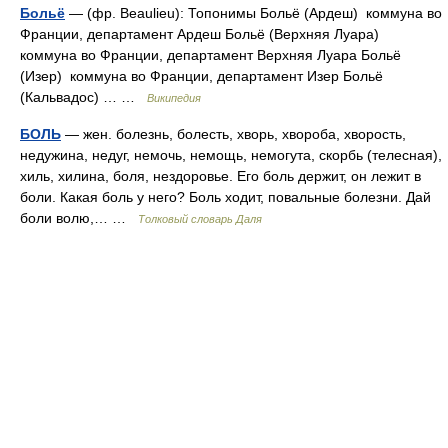
Больё
— (фр. Beaulieu): Топонимы Больё (Ардеш) коммуна во
Франции, департамент Ардеш Больё (Верхняя Луара)
коммуна во Франции, департамент Верхняя Луара Больё
(Изер) коммуна во Франции, департамент Изер Больё
(Кальвадос) … …
Википедия
БОЛЬ
— жен. болезнь, болесть, хворь, хвороба, хворость,
недужина, недуг, немочь, немощь, немогута, скорбь (телесная),
хиль, хилина, боля, нездоровье. Его боль держит, он лежит в
боли. Какая боль у него? Боль ходит, повальные болезни. Дай
боли волю,… …
Толковый словарь Даля