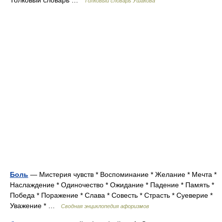
Толковый словарь …
Толковый словарь Ушакова
Боль
— Мистерия чувств * Воспоминание * Желание * Мечта *
Наслаждение * Одиночество * Ожидание * Падение * Память *
Победа * Поражение * Слава * Совесть * Страсть * Суеверие *
Уважение * …
Сводная энциклопедия афоризмов