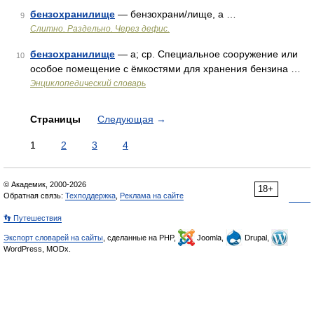
бензохранилище
— бензохрани/лище, а …
9
Слитно. Раздельно. Через дефис.
бензохранилище
— а; ср. Специальное сооружение или
10
особое помещение с ёмкостями для хранения бензина …
Энциклопедический словарь
Страницы
Следующая
→
1
2
3
4
© Академик, 2000-2026
18+
Обратная связь:
Техподдержка
,
Реклама на сайте
👣 Путешествия
Экспорт словарей на сайты
, сделанные на PHP,
Joomla,
Drupal,
WordPress, MODx.