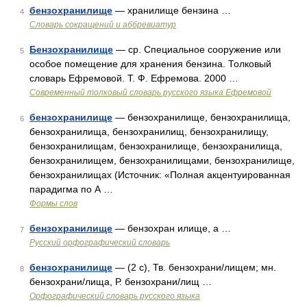
бензохранилище
— хранилище бензина …
4
Словарь сокращений и аббревиатур
Бензохранилище
— ср. Специальное сооружение или
5
особое помещение для хранения бензина. Толковый
словарь Ефремовой. Т. Ф. Ефремова. 2000 …
Современный толковый словарь русского языка Ефремовой
бензохранилище
— бензохранилище, бензохранилища,
6
бензохранилища, бензохранилищ, бензохранилищу,
бензохранилищам, бензохранилище, бензохранилища,
бензохранилищем, бензохранилищами, бензохранилище,
бензохранилищах (Источник: «Полная акцентуированная
парадигма по А …
Формы слов
бензохранилище
— бензохран илище, а …
7
Русский орфографический словарь
бензохранилище
— (2 с), Тв. бензохрани/лищем; мн.
8
бензохрани/лища, Р. бензохрани/лищ …
Орфографический словарь русского языка