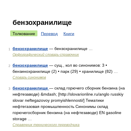
бензохранилище
Толкование
Перевод
Книги
бензохранилище
— бензохранилище …
1
Орфографический словарь-справочник
бензохранилище
— сущ., кол во синонимов: 3 •
2
бензинохранилище (2) • парк (29) • хранилище (82) …
Словарь синонимов
бензохранилище
— склад горючего сборник бензина (на
3
нефтезаводе) &mdash; [http://slovarionline.ru/anglo russkiy
slovar neftegazovoy promyishlennosti/] Тематики
нефтегазовая промышленность Синонимы склад
горючегосборник бензина (на нефтезаводе) EN gasoline
storage …
Справочник технического переводчика