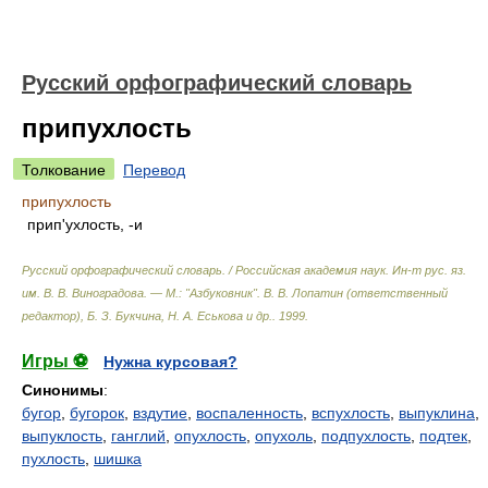
Русский орфографический словарь
припухлость
Толкование
Перевод
припухлость
прип'ухлость, -и
Русский орфографический словарь. / Российская академия наук. Ин-т рус. яз.
им. В. В. Виноградова. — М.: "Азбуковник"
.
В. В. Лопатин (ответственный
редактор), Б. З. Букчина, Н. А. Еськова и др.
.
1999
.
Игры ⚽
Нужна курсовая?
Синонимы
:
бугор
,
бугорок
,
вздутие
,
воспаленность
,
вспухлость
,
выпуклина
,
выпуклость
,
ганглий
,
опухлость
,
опухоль
,
подпухлость
,
подтек
,
пухлость
,
шишка