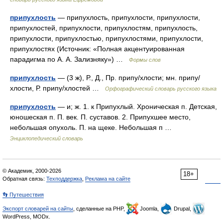
припухлость
— припухлость, припухлости, припухлости,
припухлостей, припухлости, припухлостям, припухлость,
припухлости, припухлостью, припухлостями, припухлости,
припухлостях (Источник: «Полная акцентуированная
парадигма по А. А. Зализняку») …
Формы слов
припухлость
— (3 ж), Р., Д., Пр. припу/хлости; мн. припу/
хлости, Р. припу/хлостей …
Орфографический словарь русского языка
припухлость
— и; ж. 1. к Припухлый. Хроническая п. Детская,
юношеская п. П. век. П. суставов. 2. Припухшее место,
небольшая опухоль. П. на щеке. Небольшая п …
Энциклопедический словарь
© Академик, 2000-2026
18+
Обратная связь:
Техподдержка
,
Реклама на сайте
👣 Путешествия
Экспорт словарей на сайты
, сделанные на PHP,
Joomla,
Drupal,
WordPress, MODx.